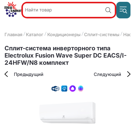
Пр
Акции и
звон
спецпредложения
ПН-П
8
Главная
Каталог
Кондиционеры
Сплит-системы
Наст
9:
О компании
2
(8412)
Наши услуги
Сплит-система инверторного типа
25-
Оплата и доставка
Electrolux Fusion Wave Super DC EACS/I-
93-63
24HFW/N8 комплект
Контакты
Предыдущий
Следующий