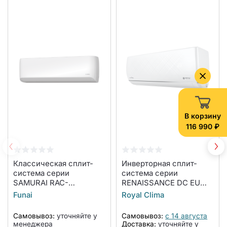
В корзину
116 990 ₽
Классическая сплит-
Инверторная сплит-
система серии
система серии
SAMURAI RAC-
RENAISSANCE DC EU
SM70HP.D03 (комплект)
INVERTER 2024 RCI-
Funai
Royal Clima
RND24HN (комплект)
Самовывоз:
уточняйте у
Самовывоз:
с 14 августа
менеджера
Доставка:
уточняйте у