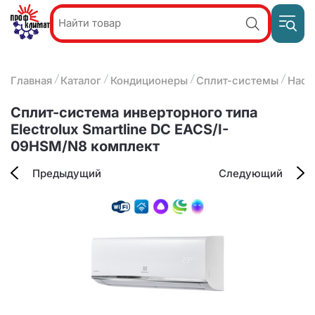
Пр
Акции и
звон
спецпредложения
ПН-П
8
Главная
Каталог
Кондиционеры
Сплит-системы
Наст
9:
О компании
2
(8412)
Наши услуги
Сплит-система инверторного типа
25-
Оплата и доставка
Electrolux Smartline DC EACS/I-
93-63
09HSM/N8 комплект
Контакты
Предыдущий
Следующий