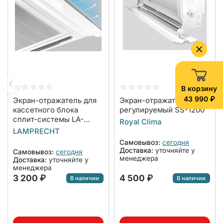
В корзину
43 990 ₽
Экран-отражатель для
Экран-отражатель
кассетного блока
регулируемый SS-1200
сплит-системы LA-
Royal Clima
NW600-CA
LAMPRECHT
Самовывоз:
сегодня
Доставка:
уточняйте у
Самовывоз:
сегодня
менеджера
Доставка:
уточняйте у
менеджера
3 200 ₽
4 500 ₽
В наличии
В наличии