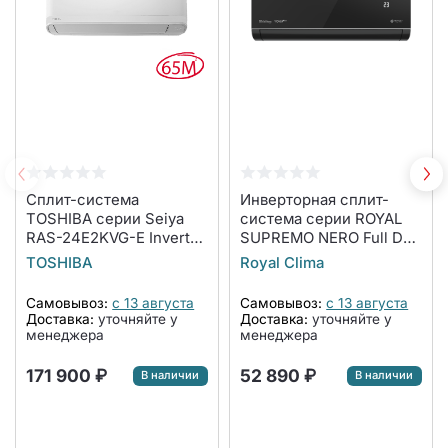
Сплит-система
Инверторная сплит-
TOSHIBA серии Seiya
система серии ROYAL
RAS-24E2KVG-E Inverter
SUPREMO NERO Full DC
комплект
EU Inverter RCI-
TOSHIBA
Royal Clima
RSN30HN (комплект)
Самовывоз:
с 13 августа
Самовывоз:
с 13 августа
Доставка:
уточняйте у
Доставка:
уточняйте у
менеджера
менеджера
171 900 ₽
52 890 ₽
В наличии
В наличии