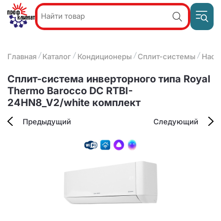
Пр
Акции и
звон
спецпредложения
ПН-П
8
Главная
Каталог
Кондиционеры
Сплит-системы
Наст
9:
О компании
2
(8412)
Наши услуги
Сплит-система инверторного типа Royal
25-
Оплата и доставка
Thermo Barocco DC RTBI-
93-63
24HN8_V2/white комплект
Контакты
Предыдущий
Следующий