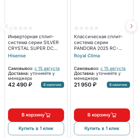
Инверторная сплит-
Классическая сплит-
система серии SILVER
система серии
CRYSTAL SUPER DC
PANDORA 2025 RC-
Inverter Wi-Fi AS-
PDC22HN (комплект)
Hisense
Royal Clima
10UW4RVETG01(S)
(комплект)
Самовывоз:
с 15 августа
Самовывоз:
с 15 августа
Доставка:
уточняйте у
Доставка:
уточняйте у
менеджера
менеджера
42 490 ₽
21 950 ₽
В наличии
В наличии
В корзину
В корзину
Купить в 1 клик
Купить в 1 клик