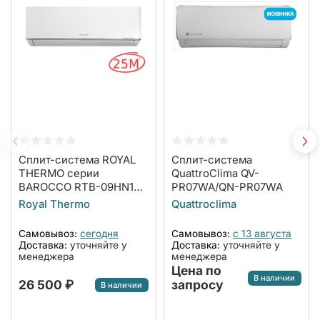
Сплит-система ROYAL
Сплит-система
THERMO серии
QuattroClima QV-
BAROCCO RTB-09HN1
PR07WA/QN-PR07WA
комплект
Royal Thermo
Quattroclima
Самовывоз:
сегодня
Самовывоз:
с 13 августа
Доставка:
уточняйте у
Доставка:
уточняйте у
менеджера
менеджера
Цена по
В наличии
26 500 ₽
запросу
В наличии