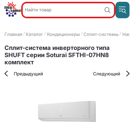
Пр
Акции и
звон
спецпредложения
ПН-П
8
Главная
Каталог
Кондиционеры
Сплит-системы
Наст
9:
О компании
2
(8412)
Наши услуги
Сплит-система инверторного типа
25-
Оплата и доставка
SHUFT серии Soturai SFTHI-07HN8
93-63
комплект
Контакты
Предыдущий
Следующий