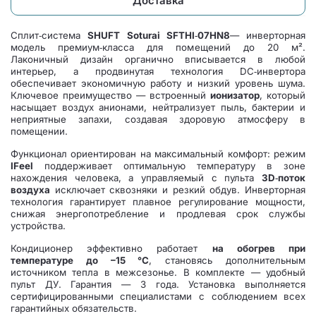
Доставка
Сплит‑система
SHUFT Soturai SFTHI‑07HN8
— инверторная
модель премиум‑класса для помещений до 20 м².
Лаконичный дизайн органично вписывается в любой
интерьер, а продвинутая технология DC‑инвертора
обеспечивает экономичную работу и низкий уровень шума.
Ключевое преимущество — встроенный
ионизатор
, который
насыщает воздух анионами, нейтрализует пыль, бактерии и
неприятные запахи, создавая здоровую атмосферу в
помещении.
Функционал ориентирован на максимальный комфорт: режим
IFeel
поддерживает оптимальную температуру в зоне
нахождения человека, а управляемый с пульта
3D‑поток
воздуха
исключает сквозняки и резкий обдув. Инверторная
технология гарантирует плавное регулирование мощности,
снижая энергопотребление и продлевая срок службы
устройства.
Кондиционер эффективно работает
на обогрев при
температуре до –15 °C
, становясь дополнительным
источником тепла в межсезонье. В комплекте — удобный
пульт ДУ. Гарантия — 3 года. Установка выполняется
сертифицированными специалистами с соблюдением всех
гарантийных обязательств.