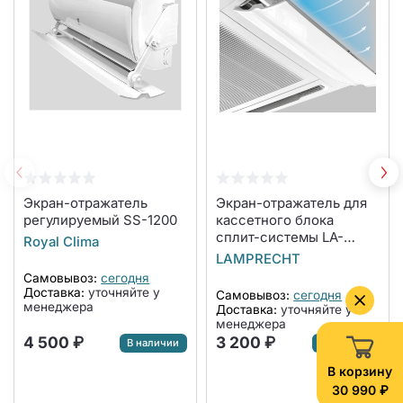
Экран-отражатель
Экран-отражатель для
регулируемый SS-1200
кассетного блока
сплит-системы LA-
Royal Clima
NW600-CA
LAMPRECHT
Самовывоз:
сегодня
Доставка:
уточняйте у
Самовывоз:
сегодня
менеджера
Доставка:
уточняйте у
менеджера
4 500 ₽
3 200 ₽
В наличии
В наличии
В корзину
30 990 ₽