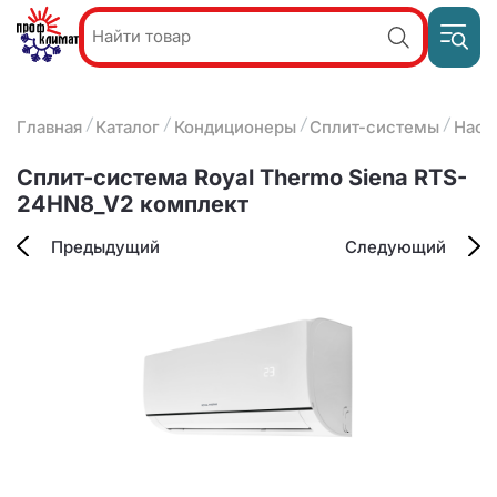
Пр
Акции и
звон
спецпредложения
ПН-П
8
Главная
Каталог
Кондиционеры
Сплит-системы
Наст
9:
О компании
2
(8412)
Наши услуги
Сплит-система Royal Thermo Siena RTS-
25-
Оплата и доставка
24HN8_V2 комплект
93-63
Контакты
Предыдущий
Следующий