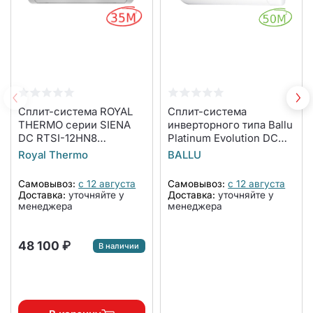
Сплит-система ROYAL
Сплит-система
THERMO серии SIENA
инверторного типа Ballu
DC RTSI-12HN8
Platinum Evolution DC
комплект
BSUI-18HN8_V4
Royal Thermo
BALLU
комплект
Самовывоз:
с 12 августа
Самовывоз:
с 12 августа
Доставка:
уточняйте у
Доставка:
уточняйте у
менеджера
менеджера
48 100 ₽
В наличии