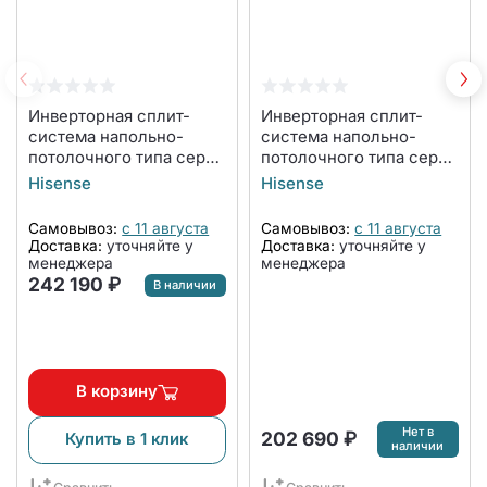
Инверторная сплит-
Инверторная сплит-
система напольно-
система напольно-
потолочного типа серии
потолочного типа серии
HEAVY EU DC INVERTER
HEAVY EU DC INVERTER
Hisense
Hisense
R32 Wi-Fi AUV-
R32 Wi-Fi AUV-
48UR4RC8/AUW-
36UR4RC8/AUW-
Самовывоз:
с 11 августа
Самовывоз:
с 11 августа
48U6RN8 WI-FI
36U4RK7 WI-FI
Доставка:
уточняйте у
Доставка:
уточняйте у
(комплект)
(комплект)
менеджера
менеджера
242 190 ₽
В наличии
В корзину
Нет в
202 690 ₽
Купить в 1 клик
наличии