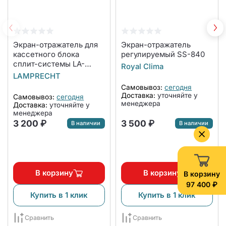
Экран-отражатель для
Экран-отражатель
кассетного блока
регулируемый SS-840
сплит-системы LA-
Royal Clima
NW600-CA
LAMPRECHT
Самовывоз:
сегодня
Доставка:
уточняйте у
Самовывоз:
сегодня
менеджера
Доставка:
уточняйте у
менеджера
3 200 ₽
3 500 ₽
В наличии
В наличии
В корзину
В корзину
В корзину
97 400 ₽
Купить в 1 клик
Купить в 1 клик
Сравнить
Сравнить