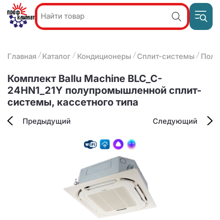
Пр
Акции и
звон
спецпредложения
ПН-П
8
Главная
Каталог
Кондиционеры
Сплит-системы
Полу
9:
О компании
2
(8412)
Наши услуги
Комплект Ballu Machine BLC_C-
25-
Оплата и доставка
24HN1_21Y полупромышленной сплит-
93-63
системы, кассетного типа
Контакты
Предыдущий
Следующий