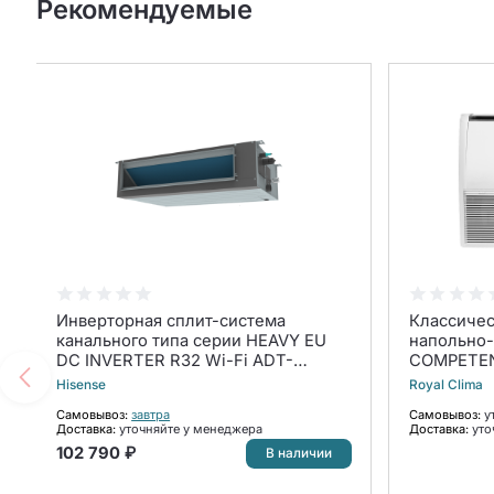
Рекомендуемые
Инверторная сплит-система
Классичес
канального типа серии HEAVY EU
напольно-
DC INVERTER R32 Wi-Fi ADT-
COMPETEN
12UX4RBL8/AUW-12U4RS8 WI-FI
24HNX (ко
Hisense
Royal Clima
(комплект)
Самовывоз:
завтра
Самовывоз:
у
Доставка:
уточняйте у менеджера
Доставка:
уто
102 790 ₽
В наличии