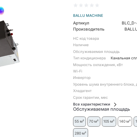
BALLU MACHINE
Артикул
BLC_D-
Производитель
BALL
НС код товара
Наличие
Обслуживаемая площадь
Тип кондиционера
Канальная сп
Мощность охлаждения, кВт
Wi-Fi
Инвертор
Уровень шума внутреннего блока, 
Хладагент
Срок гарантии, мес
Все характеристики
Обслуживаемая площадь
55 м²
70 м²
105 м²
140 м²
280 м²