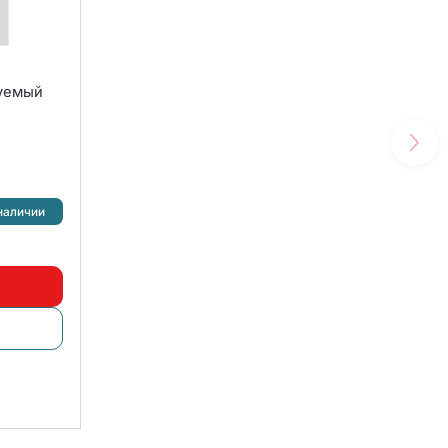
руемый
наличии