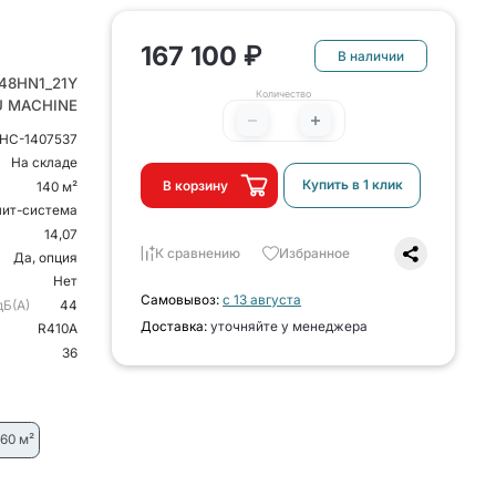
167 100 ₽
В наличии
48HN1_21Y
Количество
U MACHINE
НС-1407537
На складе
Купить в 1 клик
В корзину
140 м²
лит-система
14,07
К сравнению
Избранное
Да, опция
Нет
Самовывоз:
с 13 августа
дБ(А)
44
Доставка:
уточняйте у менеджера
R410A
36
160 м²