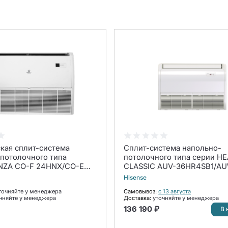
кая сплит-система
Сплит-система напольно-
потолочного типа
потолочного типа серии H
ZA CO-F 24HNX/CO-E
CLASSIC AUV-36HR4SB1/A
мплект)
36H6SD (комплект)
Hisense
точняйте у менеджера
Самовывоз:
с 13 августа
чняйте у менеджера
Доставка:
уточняйте у менеджера
136 190 ₽
В 