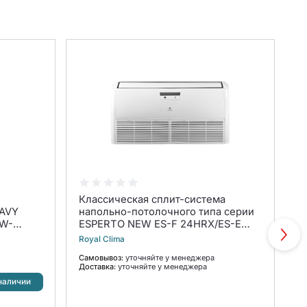
Классическая сплит-система
К
EAVY
напольно-потолочного типа серии
н
UW-
ESPERTO NEW ES-F 24HRX/ES-E
C
24HX (комплект)
3
Royal Clima
Ro
Самовывоз:
уточняйте у менеджера
С
Доставка:
уточняйте у менеджера
До
1
наличии