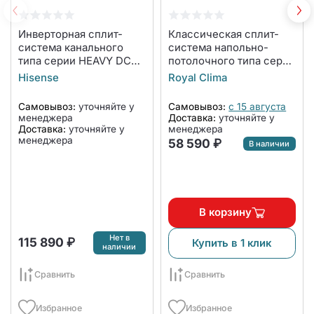
Инверторная сплит-
Классическая сплит-
система канального
система напольно-
типа серии HEAVY DC
потолочного типа серии
INVERTER AUD-
COMPETENZA 2023 CO-
Hisense
Royal Clima
18UX4SKL4/AUW-
F 18HNX/CO-E 18HNX
18U4SS (комплект)
(комплект)
Самовывоз:
уточняйте у
Самовывоз:
с 15 августа
менеджера
Доставка:
уточняйте у
Доставка:
уточняйте у
менеджера
менеджера
58 590 ₽
В наличии
В корзину
Нет в
115 890 ₽
Купить в 1 клик
наличии
Сравнить
Сравнить
Избранное
Избранное