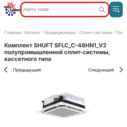
Пр
Акции и
звон
спецпредложения
ПН-П
8
Главная
Каталог
Кондиционеры
Сплит-системы
Полу
9:
О компании
2
(8412)
Наши услуги
Комплект SHUFT SFLC_C-48HN1_V2
25-
Оплата и доставка
полупромышленной сплит-системы,
93-63
кассетного типа
Контакты
Предыдущий
Следующий