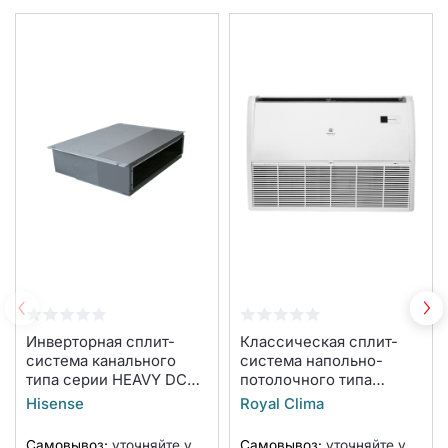
Инверторная сплит-
Классическая сплит-
система канального
система напольно-
типа серии HEAVY DC
потолочного типа
INVERTER AUD-
COMPETENZA CO-F
Hisense
Royal Clima
60UX4SHH4/AUW-
24HNX/CO-E 24HNX
60U6SP1 (комплект)
(комплект)
Самовывоз:
уточняйте у
Самовывоз:
уточняйте у