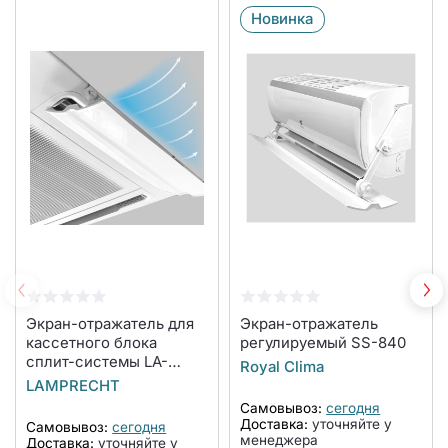
Новинка
Экран-отражатель для
Экран-отражатель
кассетного блока
регулируемый SS-840
сплит-системы LA-
Royal Clima
NW600-CA
LAMPRECHT
Самовывоз:
сегодня
Доставка:
уточняйте у
Самовывоз:
сегодня
менеджера
Доставка:
уточняйте у