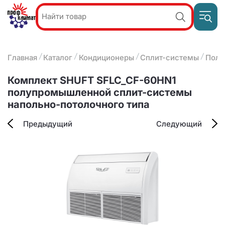
Пр
Акции и
звон
спецпредложения
ПН-П
8
Главная
Каталог
Кондиционеры
Сплит-системы
Полу
9:
О компании
2
(8412)
Наши услуги
Комплект SHUFT SFLC_CF-60HN1
25-
Оплата и доставка
полупромышленной сплит-системы
93-63
напольно-потолочного типа
Контакты
Предыдущий
Следующий