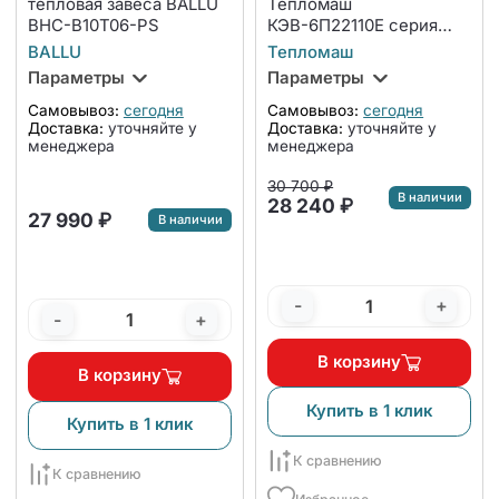
тепловая завеса BALLU
Тепломаш
BHC-B10T06-PS
КЭВ-6П22110E серия
200 Классика
BALLU
Тепломаш
Параметры
Параметры
Самовывоз:
сегодня
Самовывоз:
сегодня
Доставка:
уточняйте у
Доставка:
уточняйте у
менеджера
менеджера
30 700 ₽
В наличии
28 240 ₽
27 990 ₽
В наличии
-
+
-
+
В корзину
В корзину
Купить в 1 клик
Купить в 1 клик
К сравнению
К сравнению