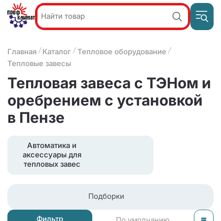
Пр
Акции и
звон
спецпредложения
ПН-П
Главная
Каталог
Тепловое оборудование
8
9:
О компании
Тепловые завесы
2
(8412)
Наши услуги
Тепловая завеса с ТЭНом и
25-
Оплата и доставка
93-63
оребрением с установкой
Контакты
в Пензе
Автоматика и
аксессуары для
тепловых завес
Подборки
Фильтр
По умолчанию