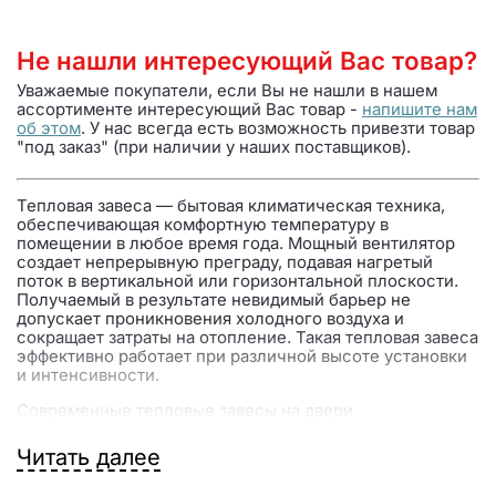
Не нашли интересующий Вас товар?
Уважаемые покупатели, если Вы не нашли в нашем
ассортименте интересующий Вас товар -
напишите нам
об этом
. У нас всегда есть возможность привезти товар
"под заказ" (при наличии у наших поставщиков).
Тепловая завеса — бытовая климатическая техника,
обеспечивающая комфортную температуру в
помещении в любое время года. Мощный вентилятор
создает непрерывную преграду, подавая нагретый
поток в вертикальной или горизонтальной плоскости.
Получаемый в результате невидимый барьер не
допускает проникновения холодного воздуха и
сокращает затраты на отопление. Такая тепловая завеса
эффективно работает при различной высоте установки
и интенсивности.
Современные тепловые завесы на двери
подразделяются на два вида —
электрические
с ТЭНом
разной мощности и
водяные
с теплообменником. Они
Читать далее
монтируются над входом в помещение, с любой
стороны проема или встраиваются в потолочные