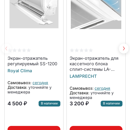
Экран-отражатель
Экран-отражатель для
регулируемый SS-1200
кассетного блока
сплит-системы LA-
Royal Clima
NW600-CA
LAMPRECHT
Самовывоз:
сегодня
Доставка:
уточняйте у
Самовывоз:
сегодня
менеджера
Доставка:
уточняйте у
менеджера
4 500 ₽
3 200 ₽
В наличии
В наличии