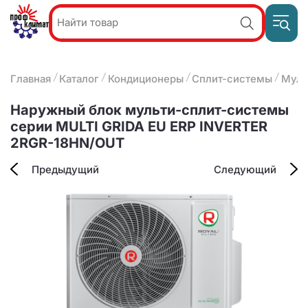
Пр
Акции и
звон
спецпредложения
ПН-П
8
Главная
Каталог
Кондиционеры
Сплит-системы
Муль
9:
О компании
2
(8412)
Наши услуги
Наружный блок мульти-сплит-системы
25-
Оплата и доставка
серии MULTI GRIDA EU ERP INVERTER
93-63
2RGR-18HN/OUT
Контакты
Предыдущий
Следующий