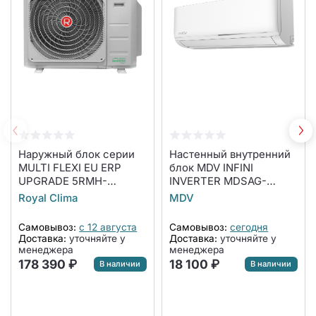
Наружный блок серии
Настенный внутренний
MULTI FLEXI EU ERP
блок MDV INFINI
UPGRADE 5RMH-
INVERTER MDSAG-
42HN/OUT
07HRFN8
Royal Clima
MDV
Самовывоз:
с 12 августа
Самовывоз:
сегодня
Доставка:
уточняйте у
Доставка:
уточняйте у
менеджера
менеджера
178 390 ₽
18 100 ₽
В наличии
В наличии