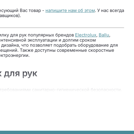
есующий Вас товар -
напишите нам об этом
. У нас всегда
авщиков).
илку для рук популярных брендов
Electrolux
,
Ballu
,
интенсивной эксплуатации и долгим сроком
 дизайна, что позволяет подобрать оборудование для
омещений. Также доступны современные скоростные
ктроэнергии.
 для рук
с требованиями санитарно-гигиенической безопасности.
ктронного датчика, реагирующего на приближение
одаря автоматическому включению использование
енные сушилки для рук также отличаются низким
ия в офисных центрах, кафе, лечебных и
 использовать и в личных ванных комнатах.
 возможностью отказаться от использования полотенец.