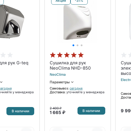
Акция
-31%
ля рук G-teq
Сушилка для рук
Суши
NeoClima NHD-850
элек
высо
NeoClima
Elec
Electr
Параметры
1800
сегодня
Самовывоз:
сегодня
очняйте у менеджера
Доставка:
уточняйте у менеджера
Самов
Доста
2 400 ₽
9 99
В наличии
В наличии
1 665 ₽