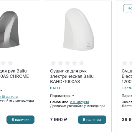
Но
ля рук Ballu
Сушилка для рук
Суши
00AS CHROME
электрическая Ballu
Elec
BAHD-1000AS
120
BALLU
Electr
Параметры
Пара
с 10 августа
очняйте у менеджера
Самовывоз:
с 10 августа
Самов
Доставка:
уточняйте у менеджера
Доста
7 990 ₽
39 9
В наличии
В наличии