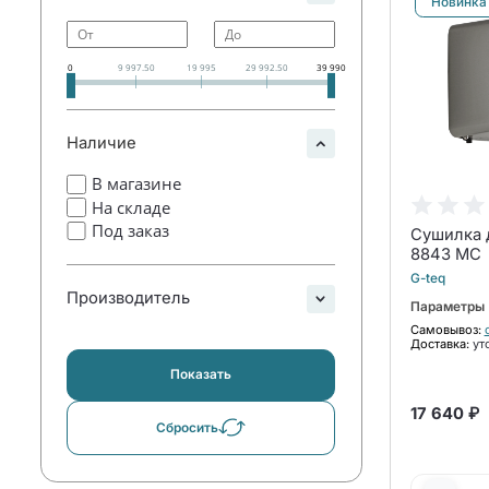
Новинка
0
9 997.50
19 995
29 992.50
39 990
Наличие
В магазине
На складе
Под заказ
Сушилка д
8843 MC
G-teq
Производитель
Параметры
Самовывоз:
Доставка:
ут
Показать
17 640 ₽
Сбросить