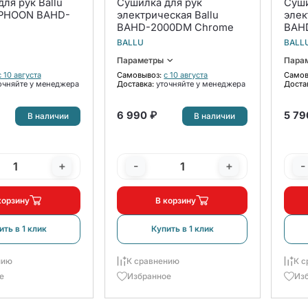
ля рук Ballu
Сушилка для рук
Суши
ON BAHD-
электрическая Ballu
элек
BAHD-2000DM Chrome
BAH
BALLU
BALL
Параметры
Пара
с 10 августа
Самовывоз:
с 10 августа
Самов
очняйте у менеджера
Доставка:
уточняйте у менеджера
Доста
6 990 ₽
5 79
В наличии
В наличии
+
-
+
-
корзину
В корзину
ить в 1 клик
Купить в 1 клик
нию
К сравнению
К с
е
Избранное
Из