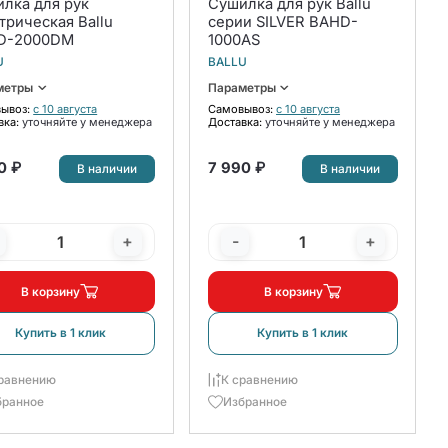
лка для рук
Сушилка для рук Ballu
трическая Ballu
серии SILVER BAHD-
D-2000DM
1000AS
U
BALLU
метры
Параметры
ывоз:
с 10 августа
Самовывоз:
с 10 августа
вка:
уточняйте у менеджера
Доставка:
уточняйте у менеджера
0 ₽
7 990 ₽
В наличии
В наличии
+
-
+
В корзину
В корзину
Купить в 1 клик
Купить в 1 клик
равнению
К сравнению
бранное
Избранное