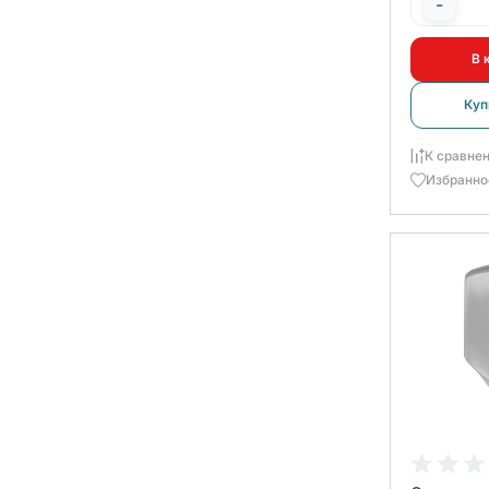
-
В 
Куп
К сравне
Избранно