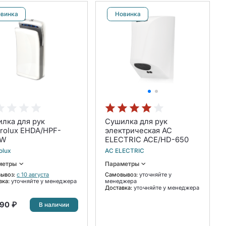
винка
Новинка
лка для рук
Сушилка для рук
trolux EHDA/HPF-
электрическая AC
0W
ELECTRIC ACE/HD-650
olux
AC ELECTRIC
метры
Параметры
ывоз:
с 10 августа
Самовывоз:
уточняйте у
вка:
уточняйте у менеджера
менеджера
Доставка:
уточняйте у менеджера
90 ₽
В наличии