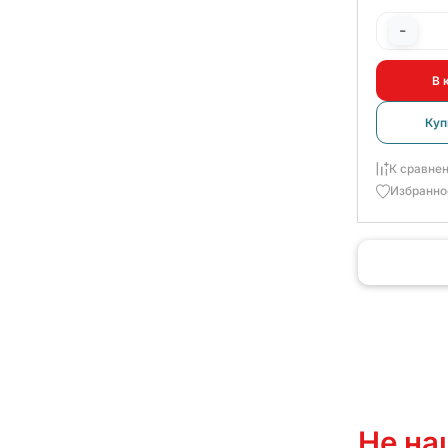
-
В 
Куп
К сравне
Избранно
Не на