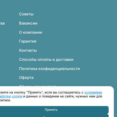
отенец и снизить эксплуатационные затраты.
рировать сушилки для рук в интерьер санузлов любого
Советы
ковом, так и антивандальном металлическом корпусе.
 для помещений с высокой проходимостью.
тва
Вакансии
современный дизайн, поэтому часто устанавливаются в
О компании
в каталоге нашего сайта, добавьте выбранные позиции
Гарантия
ами нашей компании через контакты — позвоните по
 сушилку для рук и организуем доставку.
Контакты
Способы оплаты и доставки
Политика конфиденциальности
Оферта
Обмен или возврат
мите на кнопку "Принять", если вы соглашаетесь с
условиями
Согласие на обработку персональных данных
аботки
cookie
и данных о поведении на сайте, нужных нам для
литики.
Принять