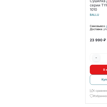
Сушилка д
серии TYPHO
1010
BALLU
Самовывоз:
Доставка:
ут
23 990 ₽
-
В 
Куп
К сравне
Избранно