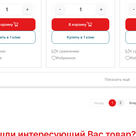
+
-
+
-
корзину
В корзину
ить в 1 клик
Купить в 1 клик
нию
К сравнению
К с
е
Избранное
Из
Показать ещё
1
2
Назад
Впе
шли интересующий Вас товар?