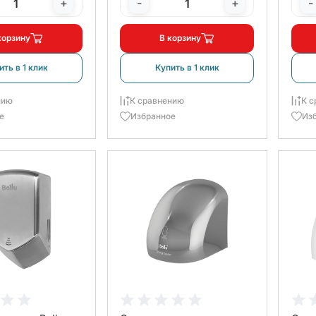
+
-
+
-
корзину
В корзину
ить в 1 клик
Купить в 1 клик
нию
К сравнению
К с
е
Избранное
Из