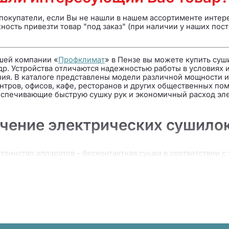
покупатели, если Вы не нашли в нашем ассортименте интер
ность привезти товар "под заказ" (при наличии у наших пост
шей компании «
Профклимат
» в Пензе вы можете купить суш
др. Устройства отличаются надежностью работы в условиях 
ия. В каталоге представлены модели различной мощности и
нтров, офисов, кафе, ресторанов и других общественных п
еспечивающие быструю сушку рук и экономичный расход эле
чение электрических сушилок
тоинство аппаратов – бесконтактная сушка в соответствии 
ствия устройств основан на срабатывании оптического эле
 автоматически включающего подачу теплого воздуха. Благ
ия становится максимально удобным и гигиеничным. Соврем
а и высокой скоростью воздушного потока.
сушилки устанавливались в местах общественного пользован
ьных учреждениях, но в последнее время их все чаще стали
ность объясняется не только высокой гигиеничностью, но и