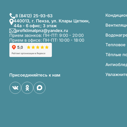
Кроме того,
Компактные 
типа.
Кондицио
8 (8412) 25-93-63
У нас по не
440013, г. Пенза, ул. Клары Цеткин,
Металличес
Вентиляц
44а - 6 офис; 3 этаж
Пластиковые
profklimatpnz@yandex.ru
офисах и не
Водонагр
Прием звонков: ПН-ПТ: 9:00 - 20:00
Прием в офисе: ПН-ПТ: 10:00 - 18:00
Если вам ну
Тепловое
в корзину и
телефонам
Тёплые п
Антиобле
Увлажните
Присоединяйтесь к нам