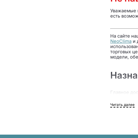
Уважаемые 
есть возмож
На сайте на
NeoClima
и 
использован
торговых це
модели, об
Назна
Главное дос
Принцип дей
человека и
Читать далее
оборудован
уровнем шум
Изначально 
образовател
Востребован