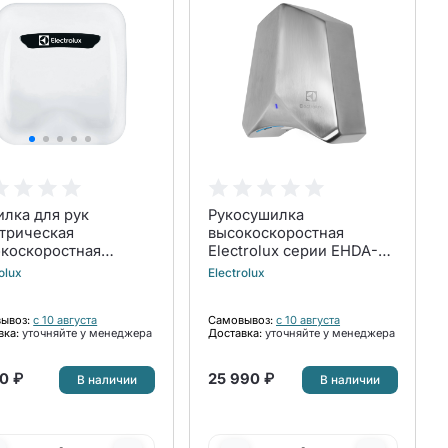
лка для рук
Рукосушилка
трическая
высокоскоростная
коскоростная
Electrolux серии EHDA-
trolux EHDA/HPW-
SMARTDRY EHDA-1100
olux
Electrolux
W (белая)
ывоз:
с 10 августа
Самовывоз:
с 10 августа
вка:
уточняйте у менеджера
Доставка:
уточняйте у менеджера
0 ₽
25 990 ₽
В наличии
В наличии