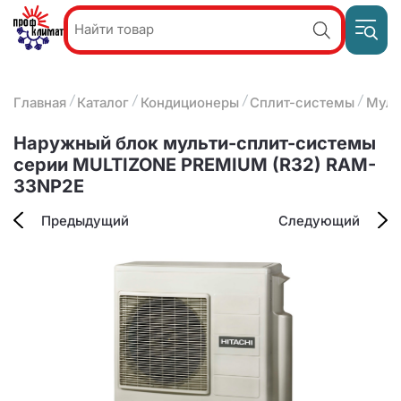
Пр
Акции и
звон
спецпредложения
ПН-П
8
Главная
Каталог
Кондиционеры
Сплит-системы
Муль
9:
О компании
2
(8412)
Наши услуги
Наружный блок мульти-сплит-системы
25-
Оплата и доставка
серии MULTIZONE PREMIUM (R32) RAM-
93-63
33NP2E
Контакты
Предыдущий
Следующий