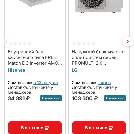
Внутренний блок
Наружный блок мульти-
кассетного типа FREE
сплит систем серии
Match DC Inverter AMC-
PROMULTI 2.0
12UX4SAA/AMC-
MU2R15.UL0
Hisense
LG
12UX/18UX (комплект)
Самовывоз:
с 13 августа
Самовывоз:
завтра
Доставка:
уточняйте у
Доставка:
уточняйте у
менеджера
менеджера
34 391 ₽
103 600 ₽
В наличии
В наличии
В корзину
В корзину