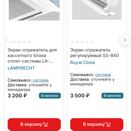
Экран-отражатель для
Экран-отражатель
кассетного блока
регулируемый SS-840
сплит-системы LA-
Royal Clima
NW600-CA
LAMPRECHT
Самовывоз:
сегодня
Доставка:
уточняйте у
Самовывоз:
сегодня
менеджера
Доставка:
уточняйте у
менеджера
3 200 ₽
3 500 ₽
В наличии
В наличии
В корзину
В корзину