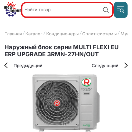
Пр
Акции и
звон
спецпредложения
ПН-П
8
Главная
Каталог
Кондиционеры
Сплит-системы
Муль
9:
О компании
2
(8412)
Наши услуги
Наружный блок серии MULTI FLEXI EU
25-
Оплата и доставка
ERP UPGRADE 3RMN-27HN/OUT
93-63
Контакты
Предыдущий
Следующий