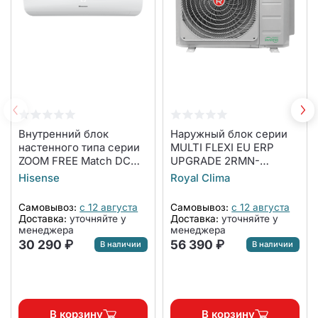
Внутренний блок
Наружный блок серии
настенного типа серии
MULTI FLEXI EU ERP
ZOOM FREE Match DC
UPGRADE 2RMN-
Inverter R32 AMS-
14HN/OUT
Hisense
Royal Clima
24UW4RBTKB02
Самовывоз:
с 12 августа
Самовывоз:
с 12 августа
Доставка:
уточняйте у
Доставка:
уточняйте у
менеджера
менеджера
30 290 ₽
56 390 ₽
В наличии
В наличии
В корзину
В корзину