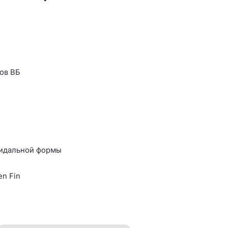
ов ВБ
еидальной формы
n Fin