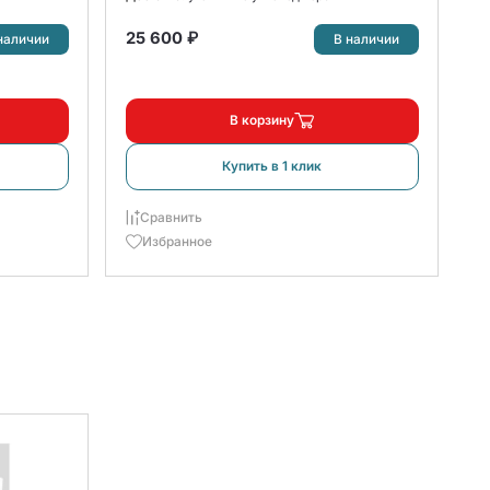
С
До
25 600 ₽
3
наличии
В наличии
В корзину
Купить в 1 клик
Сравнить
Избранное