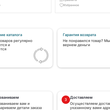
е
Избранное
ие каталога
Гарантия возврата
товаров регулярно
Не понравился товар? Мы
тся и
вернем деньги
ется
званиваем
Доставляем
3
званиваем вам и
Осуществляем достав
вариваем детали заказа
указанному вами адр