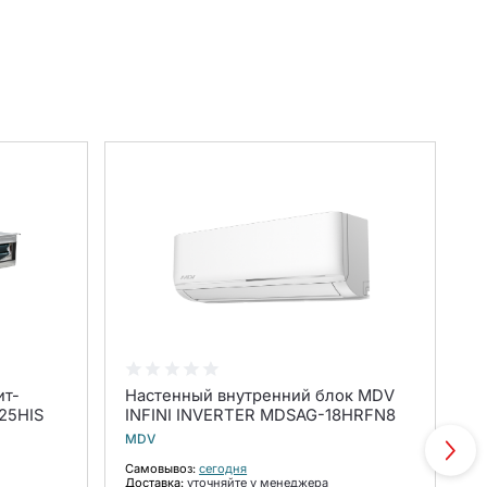
ит-
Настенный внутренний блок MDV
Н
25HIS
INFINI INVERTER MDSAG-18HRFN8
с
с
MDV
Eu
Самовывоз:
сегодня
Доставка:
уточняйте у менеджера