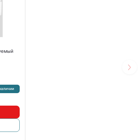
руемый
наличии