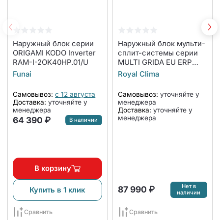
Наружный блок серии
Наружный блок мульти-
ORIGAMI KODO Inverter
сплит-системы серии
RAM-I-2OK40HP.01/U
MULTI GRIDA EU ERP
INVERTER 2RGR-
Funai
Royal Clima
18HN/OUT
Самовывоз:
с 12 августа
Самовывоз:
уточняйте у
Доставка:
уточняйте у
менеджера
менеджера
Доставка:
уточняйте у
менеджера
64 390 ₽
В наличии
В корзину
Нет в
87 990 ₽
Купить в 1 клик
наличии
Сравнить
Сравнить