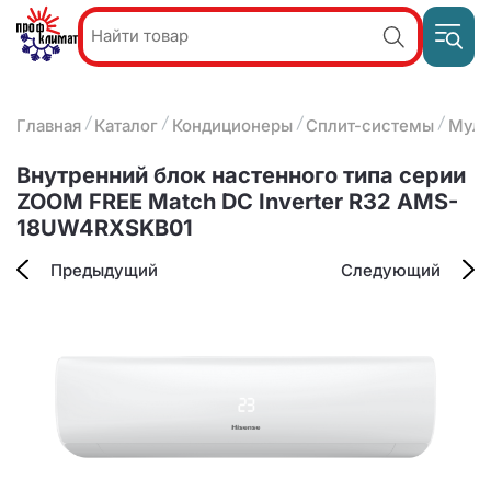
Пр
Акции и
звон
спецпредложения
ПН-П
8
Главная
Каталог
Кондиционеры
Сплит-системы
Муль
9:
О компании
2
(8412)
Наши услуги
Внутренний блок настенного типа серии
25-
Оплата и доставка
ZOOM FREE Match DC Inverter R32 AMS-
93-63
18UW4RXSKB01
Контакты
Предыдущий
Следующий