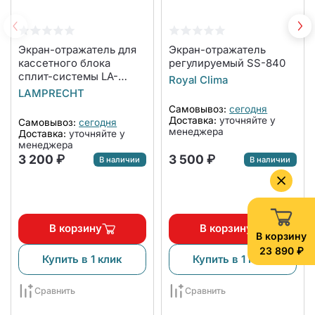
Экран-отражатель для
Экран-отражатель
кассетного блока
регулируемый SS-840
сплит-системы LA-
Royal Clima
NW600-CA
LAMPRECHT
Самовывоз:
сегодня
Доставка:
уточняйте у
Самовывоз:
сегодня
менеджера
Доставка:
уточняйте у
менеджера
3 200 ₽
3 500 ₽
В наличии
В наличии
В корзину
В корзину
В корзину
23 890 ₽
Купить в 1 клик
Купить в 1 клик
Сравнить
Сравнить