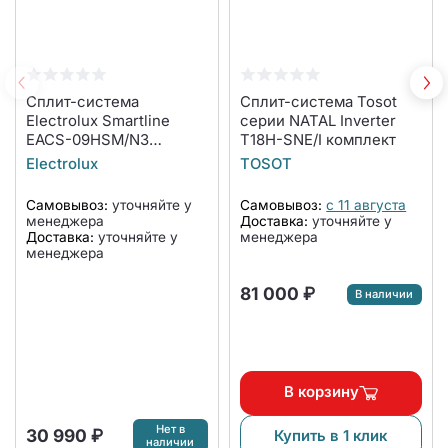
Сплит-система
Сплит-система Tosot
Electrolux Smartline
серии NATAL Inverter
EACS-09HSM/N3
T18H-SNE/I комплект
комплект
Electrolux
TOSOT
Самовывоз:
уточняйте у
Самовывоз:
с 11 августа
менеджера
Доставка:
уточняйте у
Доставка:
уточняйте у
менеджера
менеджера
81 000 ₽
В наличии
В корзину
Нет в
30 990 ₽
Купить в 1 клик
наличии