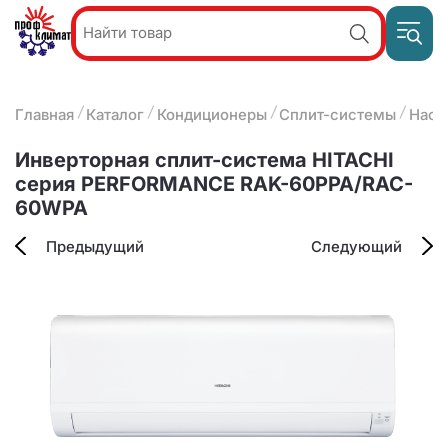
Пр
Акции и
звон
спецпредложения
ПН-П
8
Главная
Каталог
Кондиционеры
Сплит-системы
Наст
9:
О компании
2
(8412)
Наши услуги
Инверторная сплит-система HITACHI
25-
Оплата и доставка
серия PERFORMANCE RAK-60PPA/RAC-
93-63
60WPA
Контакты
Предыдущий
Следующий