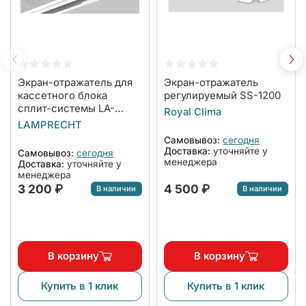
Экран-отражатель для
Экран-отражатель
кассетного блока
регулируемый SS-1200
сплит-системы LA-
Royal Clima
NW600-CA
LAMPRECHT
Самовывоз:
сегодня
Доставка:
уточняйте у
Самовывоз:
сегодня
менеджера
Доставка:
уточняйте у
менеджера
3 200 ₽
4 500 ₽
В наличии
В наличии
В корзину
В корзину
Купить в 1 клик
Купить в 1 клик