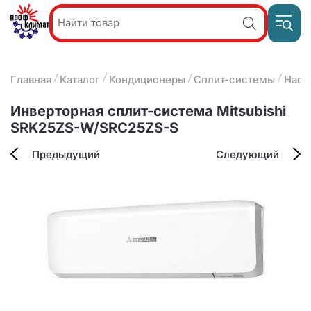
Пр
Акции и
звон
спецпредложения
ПН-П
8
Главная
Каталог
Кондиционеры
Сплит-системы
Наст
9:
О компании
2
(8412)
Наши услуги
Инверторная сплит-система Mitsubishi
25-
Оплата и доставка
SRK25ZS-W/SRC25ZS-S
93-63
Контакты
Предыдущий
Следующий