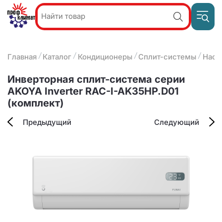
Пр
Акции и
звон
спецпредложения
ПН-П
8
Главная
Каталог
Кондиционеры
Сплит-системы
Наст
9:
О компании
2
(8412)
Наши услуги
Инверторная сплит-система серии
25-
Оплата и доставка
AKOYA Inverter RAC-I-AK35HP.D01
93-63
(комплект)
Контакты
Предыдущий
Следующий