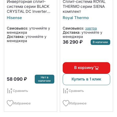
Инверторная сплит-
Сплит-система ROYAL
система серии BLACK
THERMO серии SIENA
CRYSTAL DC Inverter
комплект
AS-13UW4RYDTG03B
Hisense
Royal Thermo
(комплект)
Самовывоз:
уточняйте у
Самовывоз:
завтра
менеджера
Доставка:
уточняйте у
Доставка:
уточняйте у
менеджера
менеджера
36 290 ₽
В наличии
В корзину
Нет в
58 090 ₽
Купить в 1 клик
наличии
Сравнить
Сравнить
Избранное
Избранное