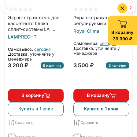
Экран-отражатель для
Экран-отражатель
кассетного блока
регулируемый SS-840
сплит-системы LA-
Royal Clima
В корзину
NW600-CA
LAMPRECHT
39 990 ₽
Самовывоз:
сегодня
Доставка:
уточняйте у
Самовывоз:
сегодня
менеджера
Доставка:
уточняйте у
менеджера
3 200 ₽
3 500 ₽
В наличии
В наличии
В корзину
В корзину
Купить в 1 клик
Купить в 1 клик
Сравнить
Сравнить