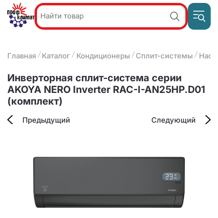
Пр
Акции и
звон
спецпредложения
ПН-П
8
Главная
Каталог
Кондиционеры
Сплит-системы
Наст
9:
О компании
2
(8412)
Наши услуги
Инверторная сплит-система серии
25-
Оплата и доставка
AKOYA NERO Inverter RAC-I-AN25HP.D01
93-63
(комплект)
Контакты
Предыдущий
Следующий