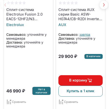
Сплит-система
Сплит-система AUX
Electrolux Fusion 2.0
серии Basic ASW-
EACS-12HF2/N3
H07A4/СB-R2DI Inverter
комплект
комплект
Electrolux
AUX
Самовывоз:
уточняйте у
Самовывоз:
завтра
менеджера
Доставка:
уточняйте у
Доставка:
уточняйте у
менеджера
менеджера
29 900 ₽
В наличии
В корзину
Нет в
46 990 ₽
Купить в 1 клик
наличии
Сравнить
Сравнить