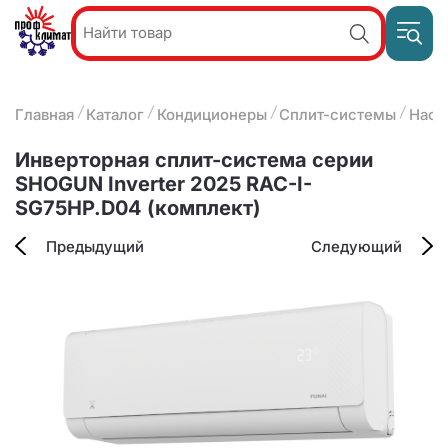
Пр
Акции и
звон
спецпредложения
ПН-П
8
Главная
Каталог
Кондиционеры
Сплит-системы
Наст
9:
О компании
2
(8412)
Наши услуги
Инверторная сплит-система серии
25-
Оплата и доставка
SHOGUN Inverter 2025 RAC-I-
93-63
SG75HP.D04 (комплект)
Контакты
Предыдущий
Следующий