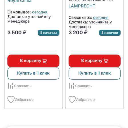
Royal Clima
NW600-CA
LAMPRECHT
Самовывоз:
сегодня
Доставка:
уточняйте у
Самовывоз:
сегодня
менеджера
Доставка:
уточняйте у
менеджера
3 500 ₽
3 200 ₽
В наличии
В наличии
В корзину
В корзину
Купить в 1 клик
Купить в 1 клик
Сравнить
Сравнить
Избранное
Избранное