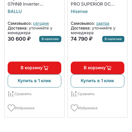
07HN8 Inverter
PRO SUPERIOR DC
комплект
Inverter AS-
BALLU
Hisense
10UW4RXVQH00A
(комплект)
Самовывоз:
сегодня
Самовывоз:
завтра
Доставка:
уточняйте у
Доставка:
уточняйте у
менеджера
менеджера
30 600 ₽
74 790 ₽
В наличии
В наличии
В корзину
В корзину
Купить в 1 клик
Купить в 1 клик
Сравнить
Сравнить
Избранное
Избранное