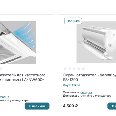
Новинка
ажатель для кассетного
Экран-отражатель регули
ит-системы LA-NW600-
SS-1200
Royal Clima
Самовывоз:
сегодня
Доставка:
уточняйте у менеджера
егодня
чняйте у менеджера
4 500 ₽
В наличии
В 