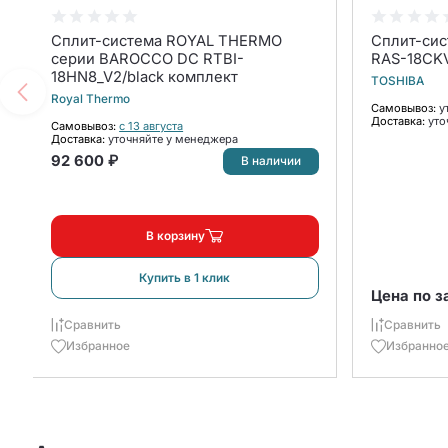
Сплит-система ROYAL THERMO
Сплит-систе
серии BAROCCO DC RTBI-
RAS-18CKV
18HN8_V2/black комплект
TOSHIBA
Royal Thermo
Самовывоз:
у
Доставка:
уто
Самовывоз:
с 13 августа
Доставка:
уточняйте у менеджера
92 600 ₽
В наличии
В корзину
Купить в 1 клик
Цена по з
Сравнить
Сравнить
Избранное
Избранно