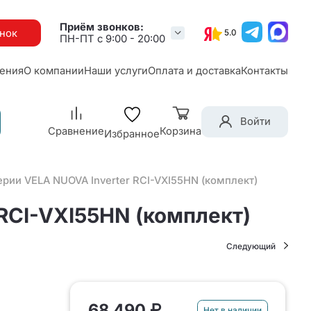
Приём звонков:
онок
5.0
ПН-ПТ с 9:00 - 20:00
ения
О компании
Наши услуги
Оплата и доставка
Контакты
Войти
Сравнение
Корзина
Избранное
рии VELA NUOVA Inverter RCI-VXI55HN (комплект)
RCI-VXI55HN (комплект)
Следующий
68 490 ₽
Нет в наличии