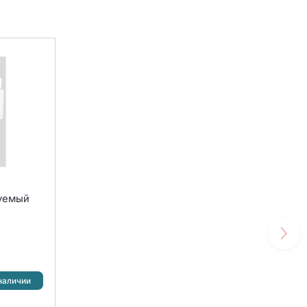
руемый
наличии