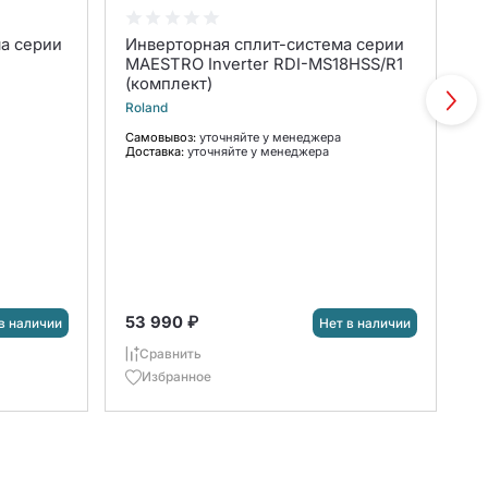
а серии
Инверторная сплит-система серии
С
MAESTRO Inverter RDI-MS18HSS/R1
Q
(комплект)
к
Roland
Ha
Самовывоз:
уточняйте у менеджера
С
Доставка:
уточняйте у менеджера
До
7
53 990 ₽
в наличии
Нет в наличии
Сравнить
Избранное