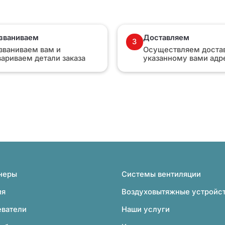
званиваем
Доставляем
3
званиваем вам и
Осуществляем достав
вариваем детали заказа
указанному вами адр
неры
Системы вентиляции
ия
Воздуховытяжные устройс
еватели
Наши услуги