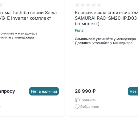
ма Toshiba серии Seiya
Классическая сплит-систем
G-E Inverter комплект
SAMURAI RAC-SM20HP.D03
(комплект)
Funai
точняйте у менеджера
чняйте у менеджера
Самовывоз:
уточняйте у менеджера
Доставка:
уточняйте у менеджера
апросу
26 990 ₽
Нет в наличии
Нет 
Сравнить
е
Избранное