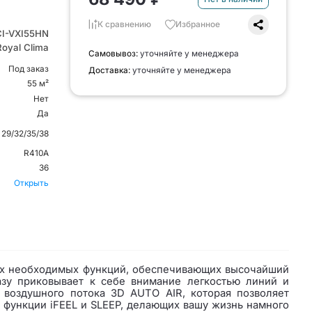
К сравнению
Избранное
I-VXI55HN
Royal Clima
Самовывоз:
уточняйте у менеджера
Под заказ
Доставка:
уточняйте у менеджера
55 м²
Нет
Да
29/32/35/38
R410A
36
Открыть
ых необходимых функций, обеспечивающих высочайший
азу приковывает к себе внимание легкостью линий и
воздушного потока 3D AUTO AIR, которая позволяет
 функции iFEEL и SLEEP, делающих вашу жизнь намного