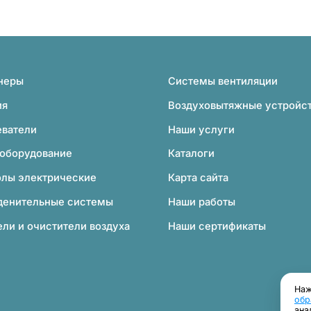
неры
Системы вентиляции
ия
Воздуховытяжные устройс
еватели
Наши услуги
 оборудование
Каталоги
олы электрические
Карта сайта
денительные системы
Наши работы
ли и очистители воздуха
Наши сертификаты
Наж
обр
ана