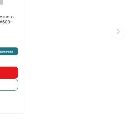
етного
W600-
наличии