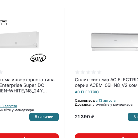
тема инверторного типа
Сплит-система AC ELECTRI
 Enterprise Super DC
серии ACEM-06HN8_V2 ком
8HEN-WHITE/N8_24Y
AC ELECTRIC
Самовывоз:
с 13 августа
Доставка:
уточняйте у менеджера
 13 августа
чняйте у менеджера
21 390 ₽
В наличии
В 