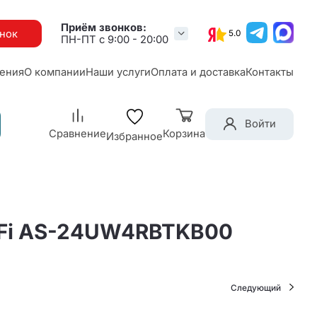
Приём звонков:
онок
5.0
ПН-ПТ с 9:00 - 20:00
ения
О компании
Наши услуги
Оплата и доставка
Контакты
Войти
Сравнение
Корзина
Избранное
i-Fi AS-24UW4RBTKB00
Следующий