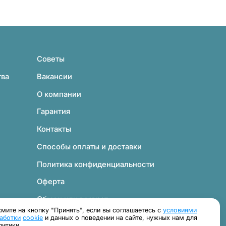
Советы
тва
Вакансии
О компании
Гарантия
Контакты
Способы оплаты и доставки
Политика конфиденциальности
Оферта
Обмен или возврат
мите на кнопку "Принять", если вы соглашаетесь с
условиями
Согласие на обработку персональных данных
аботки
cookie
и данных о поведении на сайте, нужных нам для
литики.