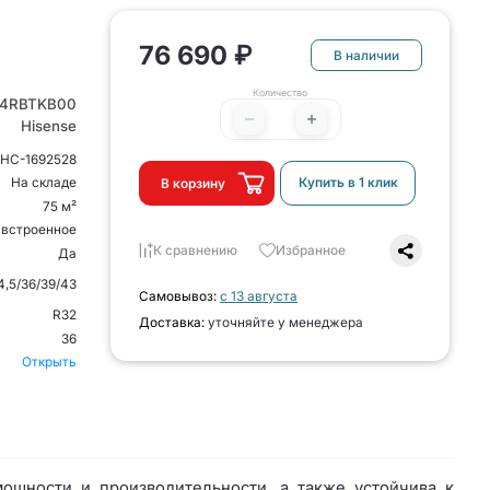
76 690 ₽
В наличии
Количество
4RBTKB00
Hisense
НС-1692528
Купить в 1 клик
На складе
В корзину
75 м²
 встроенное
К сравнению
Избранное
Да
4,5/36/39/43
Самовывоз:
с 13 августа
R32
Доставка:
уточняйте у менеджера
36
Открыть
ощности и производительности, а также устойчива к