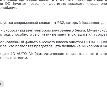
и DC Inverter позволяют достигать высокого класса эн
олебания.
льзуется современный хладагент R32, который безвреден д
и скоростным вентилятором внутреннего блока. Мультискор
отока, способного за считанные минуты охладить или согре
 обновленный фильтр высокого класса очистки ULTRA Hi Den
ебра, что позволяет предотвращать появление микробов и ба
цию 4D AUTO Air (автоматические горизонтальные и верти
 пользователем.