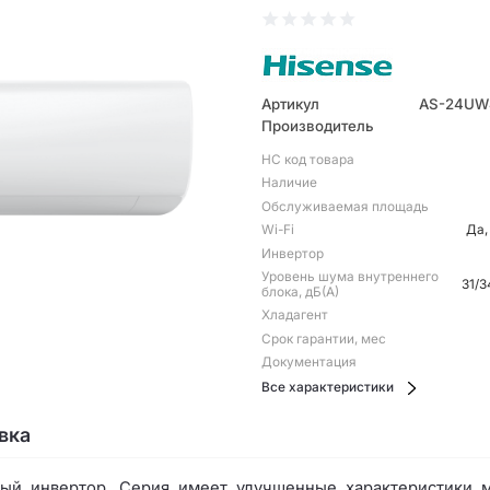
Артикул
AS-24UW
Производитель
НС код товара
Наличие
Обслуживаемая площадь
Wi-Fi
Да,
Инвертор
Уровень шума внутреннего
31/3
блока, дБ(А)
Хладагент
Срок гарантии, мес
Документация
Все характеристики
вка
ый инвертор. Серия имеет улучшенные характеристики м