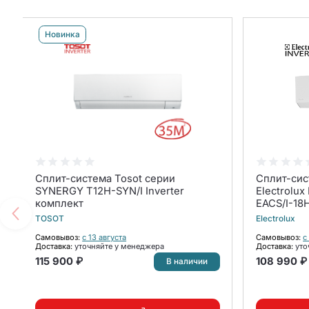
Новинка
Сплит-система Tosot серии
Сплит-сис
SYNERGY T12H-SYN/I Inverter
Electrolux
комплект
EACS/I-1
комплект
TOSOT
Electrolux
Самовывоз:
с 13 августа
Самовывоз:
с
Доставка:
уточняйте у менеджера
Доставка:
уто
115 900 ₽
108 990 ₽
В наличии