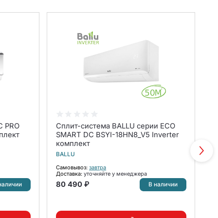
C PRO
Сплит-система BALLU серии ECO
К
плект
SMART DC BSYI-18HN8_V5 Inverter
F
комплект
(
BALLU
R
Самовывоз:
завтра
С
Доставка:
уточняйте у менеджера
До
80 490 ₽
наличии
В наличии