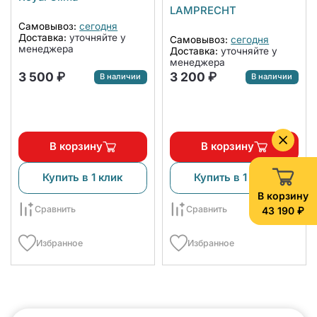
NW600-CA
LAMPRECHT
Самовывоз:
сегодня
Доставка:
уточняйте у
Самовывоз:
сегодня
менеджера
Доставка:
уточняйте у
менеджера
3 500 ₽
3 200 ₽
В наличии
В наличии
В корзину
В корзину
Купить в 1 клик
Купить в 1 клик
В корзину
Сравнить
Сравнить
43 190 ₽
Избранное
Избранное