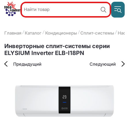
Пр
Акции и
звон
спецпредложения
ПН-П
8
Главная
Каталог
Кондиционеры
Сплит-системы
Наст
9:
О компании
2
(8412)
Наши услуги
Инверторные сплит-системы серии
25-
Оплата и доставка
ELYSIUM Inverter ELB-I18PN
93-63
Контакты
Предыдущий
Следующий