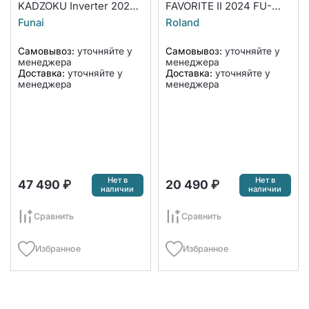
KADZOKU Inverter 2023
FAVORITE II 2024 FU-
RAC-I-KD25HP.D01
07HSS010/N6 (комплект)
Funai
Roland
(комплект)
Самовывоз:
уточняйте у
Самовывоз:
уточняйте у
менеджера
менеджера
Доставка:
уточняйте у
Доставка:
уточняйте у
менеджера
менеджера
Нет в
Нет в
47 490 ₽
20 490 ₽
наличии
наличии
Сравнить
Сравнить
Избранное
Избранное