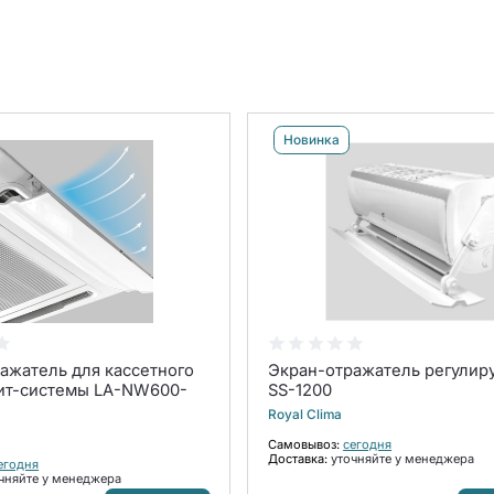
Новинка
ажатель для кассетного
Экран-отражатель регули
ит-системы LA-NW600-
SS-1200
Royal Clima
Самовывоз:
сегодня
Доставка:
уточняйте у менеджера
егодня
чняйте у менеджера