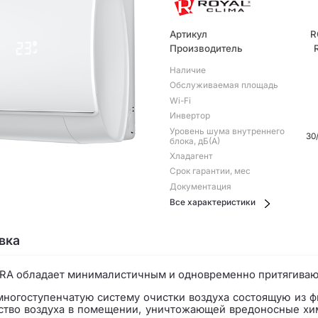
Артикул
R
Производитель
Наличие
Обслуживаемая площадь
Wi-Fi
Инвертор
Уровень шума внутреннего
30
блока, дБ(А)
Хладагент
Срок гарантии, мес
Документация
Все характеристики
вка
RA обладает минималистичным и одновременно притягиваю
гоступенчатую систему очистки воздуха состоящую из фильт
ство воздуха в помещении, уничтожающей вредоносные хи