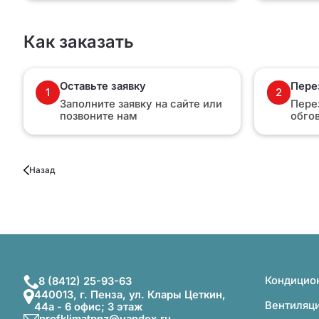
Как заказать
Оставьте заявку
Пере
1
2
Заполните заявку на сайте или
Пере
позвоните нам
обго
Назад
Кондицио
8 (8412) 25-93-63
440013, г. Пенза, ул. Клары Цеткин,
Вентиляц
44а - 6 офис; 3 этаж
profklimatpnz@yandex.ru