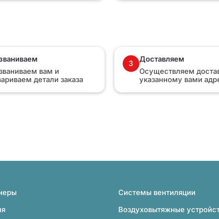
званиваем
Доставляем
3
званиваем вам и
Осуществляем достав
вариваем детали заказа
указанному вами адр
неры
Системы вентиляции
ия
Воздуховытяжные устройс