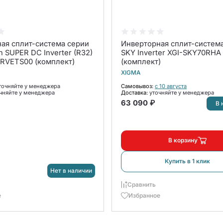
ая сплит-система серии
Инверторная сплит-систем
n SUPER DC Inverter (R32)
SKY Inverter XGI-SKY70RHA
RVETS00 (комплект)
(комплект)
XIGMA
точняйте у менеджера
Самовывоз:
с 10 августа
чняйте у менеджера
Доставка:
уточняйте у менеджера
63 090 ₽
В 
В корзину
Купить в 1 клик
Нет в наличии
Сравнить
е
Избранное