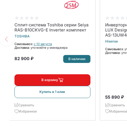
Сплит-система Toshiba серии Seiya
Инверторн
RAS-B10CKVG-E Inverter комплект
LUX Desig
AS-13UW4
TOSHIBA
Hisense
Самовывоз:
с 10 августа
Доставка:
уточняйте у менеджера
Самовывоз:
у
Доставка:
уто
82 900 ₽
В наличии
В корзину
Купить в 1 клик
55 890 ₽
Сравнить
Сравнить
Избранное
Избранно