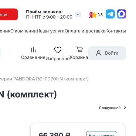
Приём звонков:
онок
5.0
ПН-ПТ с 9:00 - 20:00
ения
О компании
Наши услуги
Оплата и доставка
Контакты
Войти
Сравнение
Корзина
Избранное
 серии PANDORA RC-PD70HN (комплект)
 (комплект)
Следующий
66 390 ₽
Нет в наличии