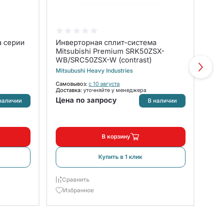
а серии
Инверторная сплит-система
С
Mitsubishi Premium SRK50ZSX-
D
WB/SRC50ZSX-W (contrast)
к
Mitsubushi Heavy Industries
B
Самовывоз:
с 10 августа
С
Доставка:
уточняйте у менеджера
До
Цена по запросу
4
наличии
В наличии
В корзину
Купить в 1 клик
Сравнить
Избранное