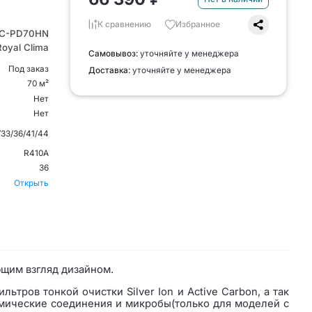
К сравнению
Избранное
C-PD70HN
Royal Clima
Самовывоз:
уточняйте у менеджера
Под заказ
Доставка:
уточняйте у менеджера
70 м²
Нет
Нет
/33/36/41/44
R410A
36
Открыть
щим взгляд дизайном.
ров тонкой очистки Silver Ion и Active Carbon, а так
мические соединения и микробы(только для моделей с