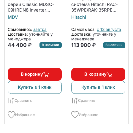
серии Classic MDSC-
система Hitachi RAC-
09HRDN8 Inverter
35WPE/RAK-35RPE
комплект
серия SENDO
MDV
Hitachi
Самовывоз:
завтра
Самовывоз:
с 13 августа
Доставка:
уточняйте у
Доставка:
уточняйте у
менеджера
менеджера
44 400 ₽
113 900 ₽
В наличии
В наличии
В корзину
В корзину
Купить в 1 клик
Купить в 1 клик
Сравнить
Сравнить
Избранное
Избранное