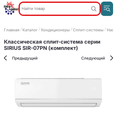
Пр
Акции и
звон
спецпредложения
ПН-П
8
Главная
Каталог
Кондиционеры
Сплит-системы
Наст
9:
О компании
2
(8412)
Наши услуги
Классическая сплит-система серии
25-
Оплата и доставка
SIRIUS SIR-07PN (комплект)
93-63
Контакты
Предыдущий
Следующий