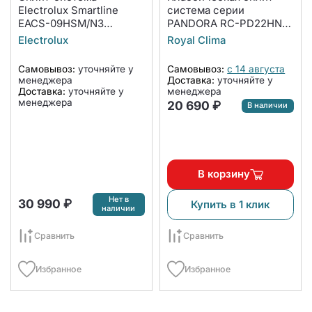
Electrolux Smartline
система серии
EACS-09HSM/N3
PANDORA RC-PD22HN
комплект
(комплект)
Electrolux
Royal Clima
Самовывоз:
уточняйте у
Самовывоз:
с 14 августа
менеджера
Доставка:
уточняйте у
Доставка:
уточняйте у
менеджера
менеджера
20 690 ₽
В наличии
В корзину
Нет в
30 990 ₽
Купить в 1 клик
наличии
Сравнить
Сравнить
Избранное
Избранное