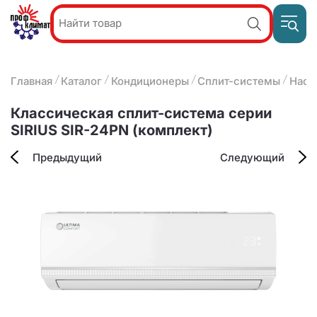
Пр
Акции и
звон
спецпредложения
ПН-П
8
Главная
Каталог
Кондиционеры
Сплит-системы
Наст
9:
О компании
2
(8412)
Наши услуги
Классическая сплит-система серии
25-
Оплата и доставка
SIRIUS SIR-24PN (комплект)
93-63
Контакты
Предыдущий
Следующий