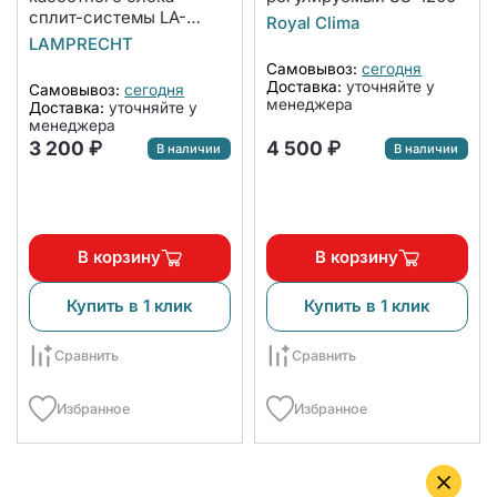
сплит-системы LA-
Royal Clima
NW600-CA
LAMPRECHT
Самовывоз:
сегодня
Доставка:
уточняйте у
Самовывоз:
сегодня
менеджера
Доставка:
уточняйте у
менеджера
3 200 ₽
4 500 ₽
В наличии
В наличии
В корзину
В корзину
Купить в 1 клик
Купить в 1 клик
Сравнить
Сравнить
Избранное
Избранное