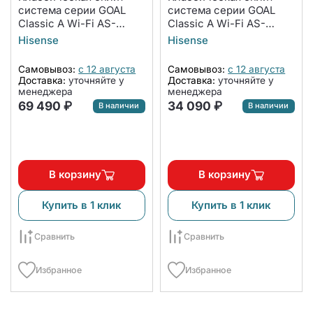
система серии GOAL
система серии GOAL
Classic A Wi-Fi AS-
Classic A Wi-Fi AS-
24HW4RBSCA00
12HW4RLRCA01A
Hisense
Hisense
(комплект)
(комплект)
Самовывоз:
с 12 августа
Самовывоз:
с 12 августа
Доставка:
уточняйте у
Доставка:
уточняйте у
менеджера
менеджера
69 490 ₽
34 090 ₽
В наличии
В наличии
В корзину
В корзину
Купить в 1 клик
Купить в 1 клик
Сравнить
Сравнить
Избранное
Избранное