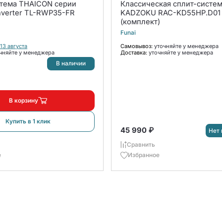
стема THAICON серии
Классическая сплит-систем
nverter TL-RWP35-FR
KADZOKU RAC-KD55HP.D01
(комплект)
Funai
 13 августа
Самовывоз:
уточняйте у менеджера
чняйте у менеджера
Доставка:
уточняйте у менеджера
В наличии
В корзину
Купить в 1 клик
45 990 ₽
Нет 
Сравнить
е
Избранное