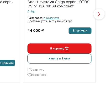
а серии
Сплит-система Chigo серии LOTOS
С
CS-51H3A-1B169 комплект
S
к
Chigo
T
Самовывоз:
с 13 августа
Доставка:
уточняйте у менеджера
С
До
44 000 ₽
1
В наличии
В корзину
Купить в 1 клик
в наличии
Сравнить
Избранное