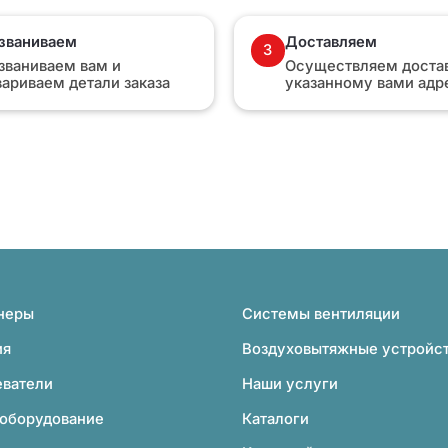
званиваем
Доставляем
3
званиваем вам и
Осуществляем достав
вариваем детали заказа
указанному вами адр
неры
Системы вентиляции
ия
Воздуховытяжные устройс
еватели
Наши услуги
 оборудование
Каталоги