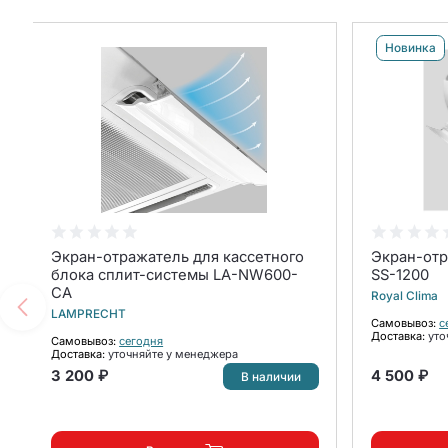
Новинка
Экран-отражатель для кассетного
Экран-от
блока сплит-системы LA-NW600-
SS-1200
CA
Royal Clima
LAMPRECHT
Самовывоз:
с
Доставка:
уто
Самовывоз:
сегодня
Доставка:
уточняйте у менеджера
3 200 ₽
4 500 ₽
В наличии