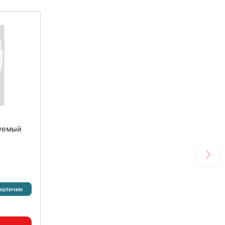
руемый
наличии