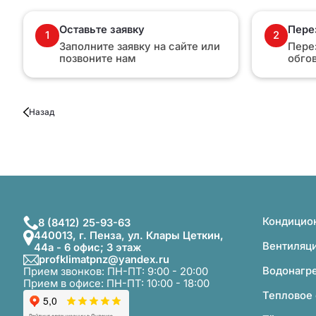
Оставьте заявку
Пере
1
2
Заполните заявку на сайте или
Пере
позвоните нам
обго
Назад
Кондицио
8 (8412) 25-93-63
440013, г. Пенза, ул. Клары Цеткин,
Вентиляц
44а - 6 офис; 3 этаж
profklimatpnz@yandex.ru
Водонагр
Прием звонков: ПН-ПТ: 9:00 - 20:00
Прием в офисе: ПН-ПТ: 10:00 - 18:00
Тепловое