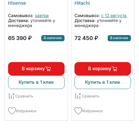
AS-24HW4SBATG005
Inverter комплект
Hisense
Hitachi
(комплект)
Самовывоз:
завтра
Самовывоз:
с 12 августа
Доставка:
уточняйте у
Доставка:
уточняйте у
менеджера
менеджера
65 390 ₽
72 450 ₽
В наличии
В наличии
В корзину
В корзину
Купить в 1 клик
Купить в 1 клик
Сравнить
Сравнить
Избранное
Избранное