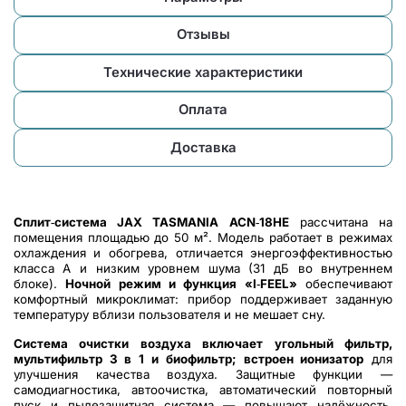
Отзывы
Технические характеристики
Оплата
Доставка
Сплит‑система JAX TASMANIA ACN‑18HE
рассчитана на
помещения площадью до 50 м². Модель работает в режимах
охлаждения и обогрева, отличается энергоэффективностью
класса А и низким уровнем шума (31 дБ во внутреннем
блоке).
Ночной режим и функция «I‑FEEL»
обеспечивают
комфортный микроклимат: прибор поддерживает заданную
температуру вблизи пользователя и не мешает сну.
Система очистки воздуха включает угольный фильтр,
мультифильтр 3 в 1 и биофильтр; встроен ионизатор
для
улучшения качества воздуха. Защитные функции —
самодиагностика, автоочистка, автоматический повторный
пуск и пылезащитная система — повышают надёжность.