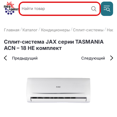
Пр
Акции и
звон
спецпредложения
ПН-П
8
Главная
Каталог
Кондиционеры
Сплит-системы
Наст
9:
О компании
2
(8412)
Наши услуги
Сплит-система JAX серии TASMANIA
25-
Оплата и доставка
ACN – 18 HE комплект
93-63
Контакты
Предыдущий
Следующий