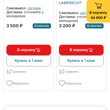
NW600-CA
LAMPRECHT
Самовывоз:
сегодня
Доставка:
уточняйте у
В корзину
Самовывоз:
сегодня
менеджера
Доставка:
уточняйте у
44 900 ₽
менеджера
3 500 ₽
3 200 ₽
В наличии
В наличии
В корзину
В корзину
Купить в 1 клик
Купить в 1 клик
Сравнить
Сравнить
Избранное
Избранное