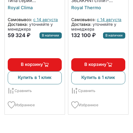
типа серии
36LAKHN1 сплит-
COMPETENZA 2023 CO-
системы, напольно-
Royal Clima
Royal Thermo
D 12HNXA/CO-E 12HNX
потолочного типа
(комплект)
Самовывоз:
с 14 августа
Самовывоз:
с 14 августа
Доставка:
уточняйте у
Доставка:
уточняйте у
менеджера
менеджера
59 324 ₽
132 100 ₽
В наличии
В наличии
В корзину
В корзину
Купить в 1 клик
Купить в 1 клик
Сравнить
Сравнить
Избранное
Избранное