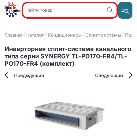
Пр
Акции и
звон
спецпредложения
ПН-П
8
Главная
Каталог
Кондиционеры
Сплит-системы
Полу
9:
О компании
2
(8412)
Наши услуги
Инверторная сплит-система канального
25-
Оплата и доставка
типа серии SYNERGY TL-PD170-FR4/TL-
93-63
PO170-FR4 (комплект)
Контакты
Предыдущий
Следующий