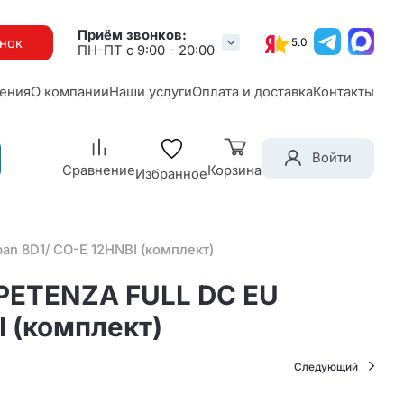
Приём звонков:
онок
5.0
ПН-ПТ с 9:00 - 20:00
ения
О компании
Наши услуги
Оплата и доставка
Контакты
Войти
Сравнение
Корзина
Избранное
an 8D1/ CO-E 12HNBI (комплект)
MPETENZA FULL DC EU
I (комплект)
Следующий