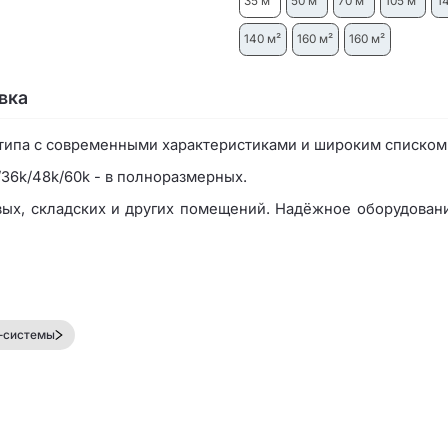
35 м²
50 м²
70 м²
105 м²
1
140 м²
160 м²
160 м²
вка
типа с современными характеристиками и широким списком
36k/48k/60k - в полноразмерных.
вых, складских и других помещений. Надёжное оборудовани
-системы