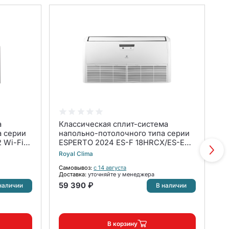
а
Классическая сплит-система
К
а серии
напольно-потолочного типа серии
п
 Wi-Fi
ESPERTO 2024 ES-F 18HRCX/ES-E
с
J7 WI-
18HCX (комплект)
Royal Clima
Sh
Самовывоз:
с 14 августа
С
Доставка:
уточняйте у менеджера
До
59 390 ₽
наличии
В наличии
В корзину