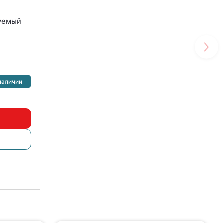
руемый
наличии