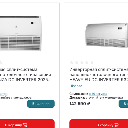
ая сплит-система
Инверторная сплит-систем
потолочного типа серии
напольно-потолочного тип
ZA DC INVERTER 2025
HEAVY EU DC INVERTER R32
NDI/CO-E 48HNDI
AVT-24UR4RB8/AUW-24U4R
Hisense
)
FI (комплект)
автра
Самовывоз:
с 14 августа
чняйте у менеджера
Доставка:
уточняйте у менеджера
142 590 ₽
В наличии
В 
В корзину
В корзину