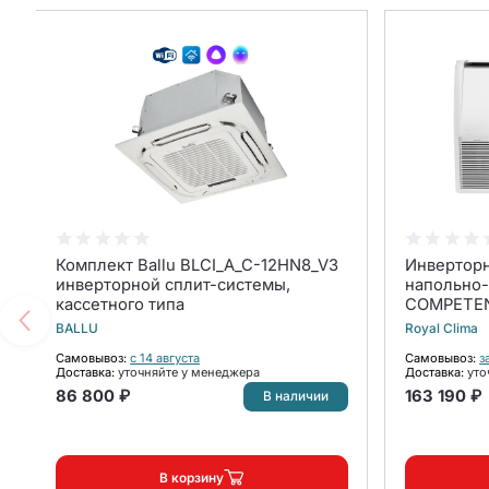
Комплект Ballu BLCI_A_C-12HN8_V3
Инверторн
инверторной сплит-системы,
напольно-
кассетного типа
COMPETEN
CO-F 48H
BALLU
Royal Clima
(комплект
Самовывоз:
с 14 августа
Самовывоз:
з
Доставка:
уточняйте у менеджера
Доставка:
уто
86 800 ₽
163 190 ₽
В наличии
В корзину