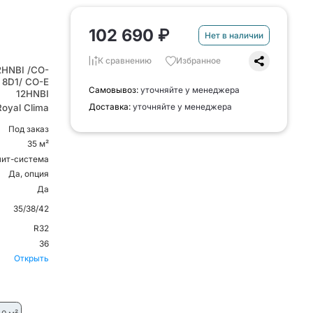
102 690 ₽
Нет в наличии
К сравнению
Избранное
2HNBI /CO-
 8D1/ CO-E
Самовывоз:
уточняйте у менеджера
12HNBI
Доставка:
уточняйте у менеджера
Royal Clima
Под заказ
35 м²
лит-система
Да, опция
Да
35/38/42
R32
36
Открыть