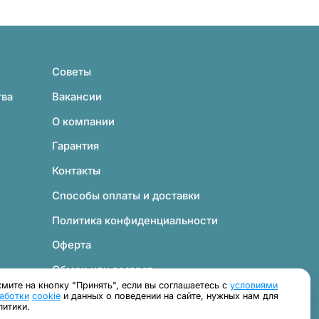
Советы
тва
Вакансии
О компании
Гарантия
Контакты
Способы оплаты и доставки
Политика конфиденциальности
Оферта
Обмен или возврат
мите на кнопку "Принять", если вы соглашаетесь с
условиями
Согласие на обработку персональных данных
аботки
cookie
и данных о поведении на сайте, нужных нам для
литики.