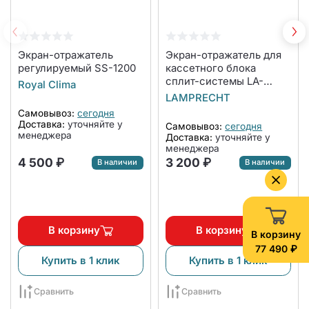
Экран-отражатель
Экран-отражатель для
регулируемый SS-1200
кассетного блока
сплит-системы LA-
Royal Clima
NW600-CA
LAMPRECHT
Самовывоз:
сегодня
Доставка:
уточняйте у
Самовывоз:
сегодня
менеджера
Доставка:
уточняйте у
менеджера
4 500 ₽
3 200 ₽
В наличии
В наличии
В корзину
В корзину
В корзину
77 490 ₽
Купить в 1 клик
Купить в 1 клик
Сравнить
Сравнить