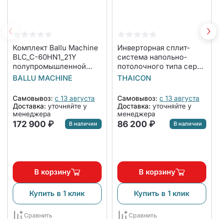
Комплект Ballu Machine
Инверторная сплит-
BLC_C-60HN1_21Y
система напольно-
полупромышленной
потолочного типа серии
сплит-системы,
SYNERGY TL-PU50-FR
BALLU MACHINE
THAICON
кассетного типа
(комплект)
Самовывоз:
с 13 августа
Самовывоз:
с 13 августа
Доставка:
уточняйте у
Доставка:
уточняйте у
менеджера
менеджера
172 900 ₽
86 200 ₽
В наличии
В наличии
В корзину
В корзину
Купить в 1 клик
Купить в 1 клик
Сравнить
Сравнить