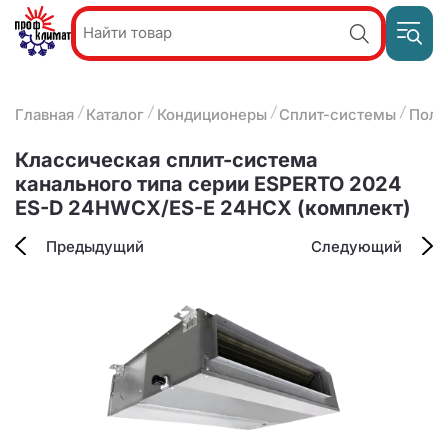
Пр
Акции и
звон
спецпредложения
ПН-П
8
Главная
Каталог
Кондиционеры
Сплит-системы
Полу
9:
О компании
2
(8412)
Наши услуги
Классическая сплит-система
25-
Оплата и доставка
канального типа серии ESPERTO 2024
93-63
ES-D 24HWCX/ES-E 24HСX (комплект)
Контакты
Предыдущий
Следующий