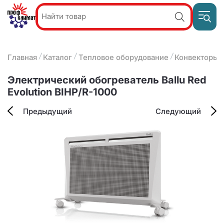
Пр
Акции и
звон
спецпредложения
ПН-П
8
Главная
Каталог
Тепловое оборудование
Конвекторы
9:
О компании
2
(8412)
Наши услуги
Электрический обогреватель Ballu Red
25-
Оплата и доставка
Evolution BIHP/R-1000
93-63
Контакты
Предыдущий
Следующий