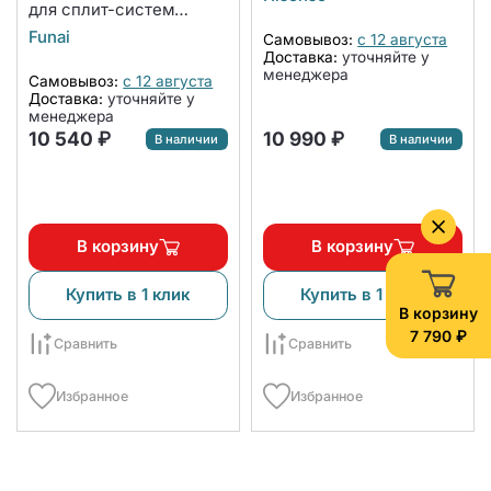
для сплит-систем
DAIJIN, сплит-систем с
Funai
Самовывоз:
с 12 августа
функцией теплового
Доставка:
уточняйте у
насоса ONSEN и
менеджера
Самовывоз:
с 12 августа
внутренних блоков
Доставка:
уточняйте у
настенного типа DAIJIN
менеджера
мульти сплит-систем
10 540 ₽
10 990 ₽
В наличии
В наличии
KIRIGAMI
В корзину
В корзину
Купить в 1 клик
Купить в 1 клик
В корзину
7 790 ₽
Сравнить
Сравнить
Избранное
Избранное