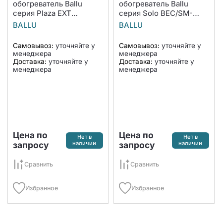
обогреватель Ballu
обогреватель Ballu
серия Plaza EXT
серия Solo BEC/SM-
BEP/EXT-1000
1500
BALLU
BALLU
Самовывоз:
уточняйте у
Самовывоз:
уточняйте у
менеджера
менеджера
Доставка:
уточняйте у
Доставка:
уточняйте у
менеджера
менеджера
Цена по
Цена по
Нет в
Нет в
запросу
наличии
запросу
наличии
Сравнить
Сравнить
Избранное
Избранное