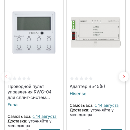
Проводной пульт
Адаптер B545(E)
управления RWG-04
Hisense
для сплит-систем
DAIJIN, сплит-систем с
Funai
Самовывоз:
с 14 августа
функцией теплового
Доставка:
уточняйте у
насоса ONSEN и
менеджера
Самовывоз:
с 14 августа
внутренних блоков
Доставка:
уточняйте у
настенного типа DAIJIN
менеджера