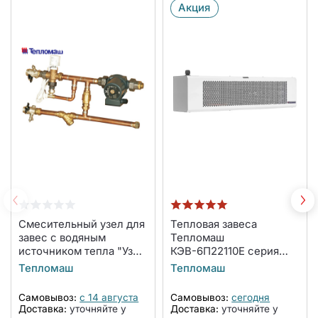
Акция
Смесительный узел для
Тепловая завеса
завес с водяным
Тепломаш
источником тепла "Узел
КЭВ-6П22110E серия
6,3"
200 Классика
Тепломаш
Тепломаш
Самовывоз:
с 14 августа
Самовывоз:
сегодня
Доставка:
уточняйте у
Доставка:
уточняйте у