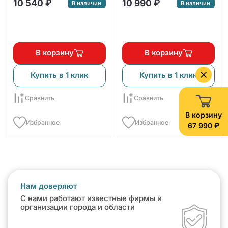
мульти сплит-систем
10 540 ₽
10 990 ₽
В наличии
В наличии
KIRIGAMI
В корзину
В корзину
Купить в 1 клик
Купить в 1 клик
Сравнить
Сравнить
В корзину
Избранное
Избранное
67 990 ₽
Нам доверяют
С нами работают известные фирмы и
организации города и области