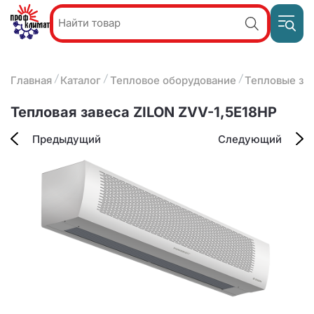
Пр
Акции и
звон
спецпредложения
ПН-П
8
Главная
Каталог
Тепловое оборудование
Тепловые за
9:
О компании
2
(8412)
Наши услуги
Тепловая завеса ZILON ZVV-1,5Е18HP
25-
Оплата и доставка
93-63
Предыдущий
Следующий
Контакты