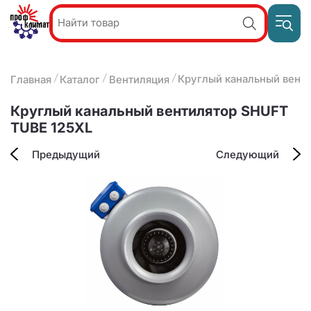
Пр
Акции и
звон
спецпредложения
ПН-П
8
Круглый канальный вент
Главная
Каталог
Вентиляция
9:
О компании
2
(8412)
Наши услуги
Круглый канальный вентилятор SHUFT
25-
Оплата и доставка
TUBE 125XL
93-63
Контакты
Предыдущий
Следующий