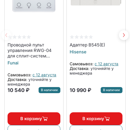
Проводной пульт
Адаптер B545(E)
управления RWG-04
Hisense
для сплит-систем
DAIJIN, сплит-систем с
Funai
Самовывоз:
с 12 августа
функцией теплового
Доставка:
уточняйте у
насоса ONSEN и
менеджера
Самовывоз:
с 12 августа
внутренних блоков
Доставка:
уточняйте у
настенного типа DAIJIN
менеджера
мульти сплит-систем
10 540 ₽
10 990 ₽
В наличии
В наличии
KIRIGAMI
В корзину
В корзину