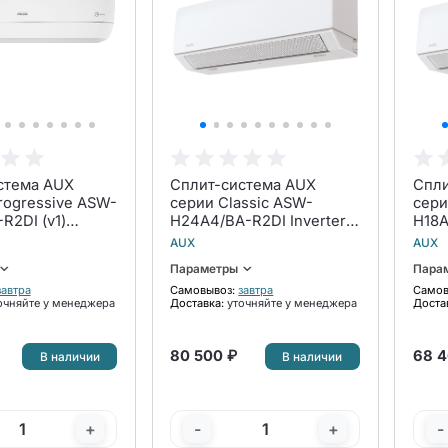
стема AUX
Сплит-система AUX
Спли
rogressive ASW-
серии Classic ASW-
сери
R2DI (v1)
H24A4/BA-R2DI Inverter
H18A
комплект
комплект
ком
AUX
AUX
Параметры
Пара
завтра
Самовывоз:
завтра
Самов
очняйте у менеджера
Доставка:
уточняйте у менеджера
Доста
80 500 ₽
68 4
В наличии
В наличии
+
-
+
-