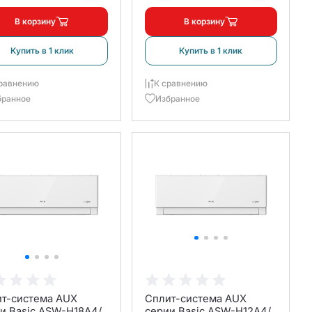
В корзину
В корзину
Купить в 1 клик
Купить в 1 клик
равнению
К сравнению
бранное
Избранное
т-система AUX
Сплит-система AUX
и Basic ASW-H18A4/
серии Basic ASW-H12A4/