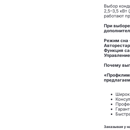
Выбор конд
2,5–3,5 кВт
работают п
При выборе
дополнител
Режим сна
Авторестар
Функция с
Управление 
Почему выг
«Профклима
предлагаем
Широк
Консул
Профе
Гарант
Быстра
Заказывая у н