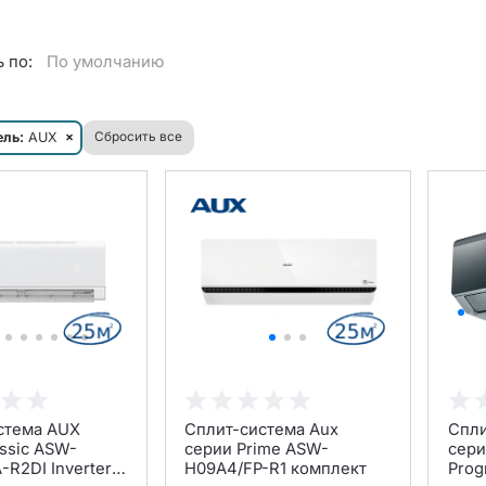
 по:
По умолчанию
ль:
AUX
×
Сбросить все
стема AUX
Сплит-система Aux
Спли
ssic ASW-
серии Prime ASW-
сери
R2DI Inverter
H09A4/FP-R1 комплект
Prog