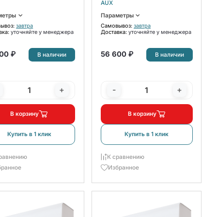
4/CС-R2DI Inverter
H09A4/CС-R2DI Inverter
AUX
плект
комплект
метры
Параметры
ывоз:
завтра
Самовывоз:
завтра
вка:
уточняйте у менеджера
Доставка:
уточняйте у менеджера
00 ₽
56 600 ₽
В наличии
В наличии
+
-
+
В корзину
В корзину
Купить в 1 клик
Купить в 1 клик
равнению
К сравнению
бранное
Избранное