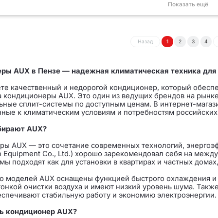
Показать ещё
1
2
3
4
Назад
ры AUX в Пензе — надежная климатическая техника для
те качественный и недорогой кондиционер, который обеспе
а кондиционеры AUX. Это один из ведущих брендов на рынк
ьные сплит-системы по доступным ценам. В интернет-мага
ные к климатическим условиям и потребностям российских
бирают AUX?
ы AUX — это сочетание современных технологий, энергоэфф
on Equipment Co., Ltd.) хорошо зарекомендовал себя на межд
мы подходят как для установки в квартирах и частных домах
о моделей AUX оснащены функцией быстрого охлаждения и о
онкой очистки воздуха и имеют низкий уровень шума. Так
еспечивают стабильную работу и экономию электроэнергии.
ь кондиционер AUX?