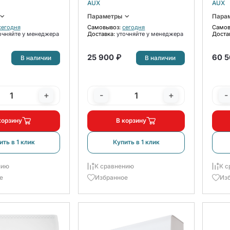
H12A
AUX
AUX
ком
Параметры
Пара
сегодня
Самовывоз:
сегодня
Самов
очняйте у менеджера
Доставка:
уточняйте у менеджера
Доста
25 900 ₽
60 5
В наличии
В наличии
+
-
+
-
корзину
В корзину
ить в 1 клик
Купить в 1 клик
нию
К сравнению
К с
е
Избранное
Из