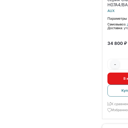
H07A4/BA-
комплект
AUX
Параметры
Самовывоз:
Доставка:
ут
34 800 ₽
-
В 
Куп
К сравне
Избранно