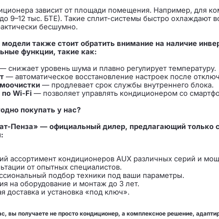
иционера зависит от площади помещения. Например, для к
 (до 9–12 тыс. БТЕ). Такие сплит-системы быстро охлаждают
рактически бесшумно.
 модели также стоит обратить внимание на наличие инве
ьные функции, такие как:
— снижает уровень шума и плавно регулирует температуру.
т
— автоматическое восстановление настроек после отключ
амоочистки
— продлевает срок службы внутреннего блока.
по Wi-Fi
— позволяет управлять кондиционером со смартфо
одно покупать у нас?
т-Пенза» — официальный дилер, предлагающий только 
:
ий ассортимент кондиционеров AUX различных серий и мощ
ьтации от опытных специалистов.
ссиональный подбор техники под ваши параметры.
ия на оборудование и монтаж до 3 лет.
я доставка и установка «под ключ».
ас, вы получаете не просто кондиционер, а комплексное решение, адапти