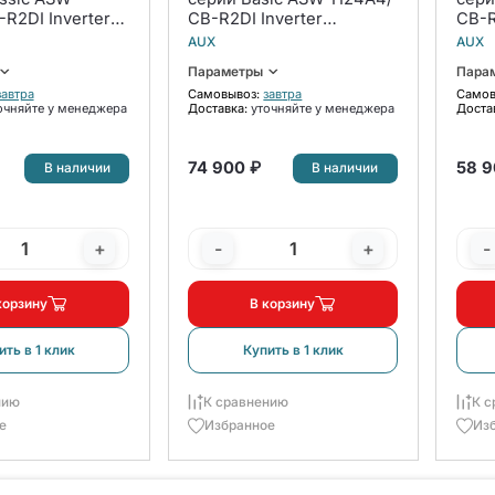
R2DI Inverter
СB-R2DI Inverter
СB-R
комплект
ком
AUX
AUX
Параметры
Пара
завтра
Самовывоз:
завтра
Самов
очняйте у менеджера
Доставка:
уточняйте у менеджера
Доста
74 900 ₽
58 9
В наличии
В наличии
+
-
+
-
корзину
В корзину
ить в 1 клик
Купить в 1 клик
нию
К сравнению
К с
е
Избранное
Из