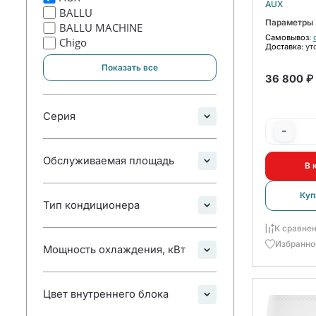
комплект
AUX
BALLU
Параметры
BALLU MACHINE
Самовывоз:
Chigo
Доставка:
ут
Показать все
36 800 ₽
Серия
-
Обслуживаемая площадь
В 
Куп
Тип кондиционера
К сравне
Избранно
Мощность охлаждения, кВт
Цвет внутреннего блока