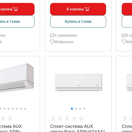
корзину
В корзину
ить в 1 клик
Купить в 1 клик
нию
К сравнению
К с
е
Избранное
Из
стема AUX
Сплит-система AUX
Спли
ssic ASW-
серии Basic ASW-H24A4/
сери