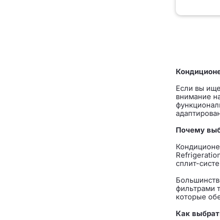
Кондиционе
Если вы ище
внимание н
функционал
адаптирован
Почему вы
Кондиционер
Refrigerati
сплит-систе
Большинств
фильтрами т
которые об
Как выбрат