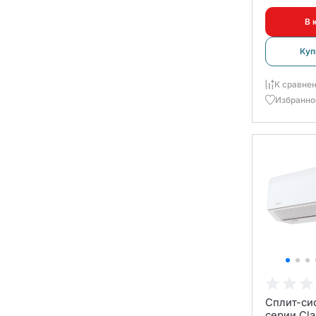
В 
Куп
К сравне
Избранно
Сплит-си
серии Cla