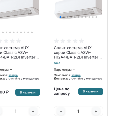
т-система AUX
Сплит-система AUX
и Classic ASW-
серии Classic ASW-
4/BA-R2DI Inverter
H12A4/BA-R2DI Inverter
плект
комплект
AUX
метры
Параметры
ывоз:
завтра
Самовывоз:
завтра
вка:
уточняйте у менеджера
Доставка:
уточняйте у менеджера
Цена по
В наличии
00 ₽
В наличии
запросу
+
-
+