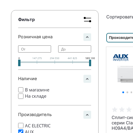
Сортировать
Фильтр
Розничная цена
Производите
0
147 275
294 550
441 825
589 100
Наличие
В магазине
На складе
Производитель
Сплит-си
серии Cla
AC ELECTRIC
H09A4/BA-
AUX