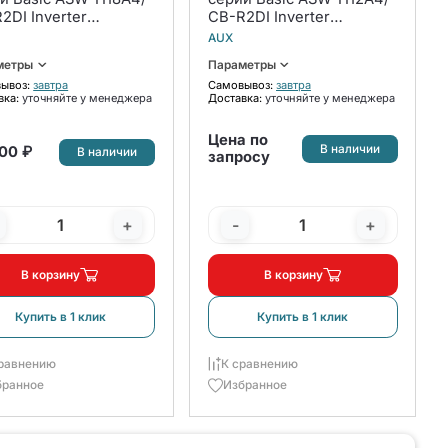
2DI Inverter
СB-R2DI Inverter
плект
комплект
AUX
метры
Параметры
ывоз:
завтра
Самовывоз:
завтра
вка:
уточняйте у менеджера
Доставка:
уточняйте у менеджера
Цена по
В наличии
00 ₽
В наличии
запросу
+
-
+
В корзину
В корзину
Купить в 1 клик
Купить в 1 клик
равнению
К сравнению
бранное
Избранное