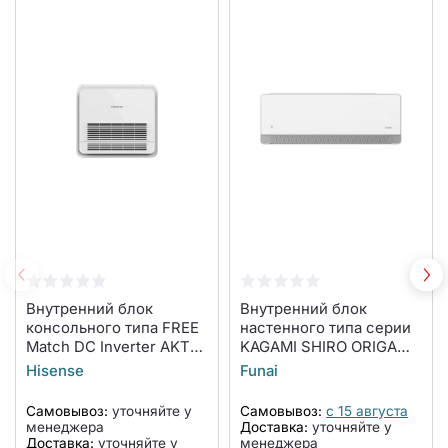
Внутренний блок
Внутренний блок
консольного типа FREE
настенного типа серии
Match DC Inverter AKT-
KAGAMI SHIRO ORIGAMI
12UR4RK4
KODO Inverter RAM-I-
Hisense
Funai
KMS30HP.W01/S
Самовывоз:
уточняйте у
Самовывоз:
с 15 августа
менеджера
Доставка:
уточняйте у
Доставка:
уточняйте у
менеджера