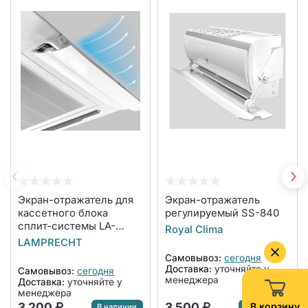
Экран-отражатель для
Экран-отражатель
кассетного блока
регулируемый SS-840
сплит-системы LA-
Royal Clima
NW600-CA
LAMPRECHT
Самовывоз:
сегодня
Доставка:
уточняйте у
Самовывоз:
сегодня
менеджера
Доставка:
уточняйте у
менеджера
3 200 ₽
3 500 ₽
В корзину
В наличии
В наличии