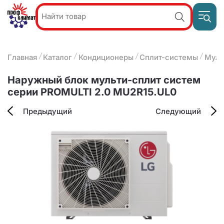
Пр
Акции и
звон
спецпредложения
ПН-П
8
Главная
Каталог
Кондиционеры
Сплит-системы
Муль
9:
О компании
2
(8412)
Наши услуги
Наружный блок мульти-сплит систем
25-
Оплата и доставка
серии PROMULTI 2.0 MU2R15.UL0
93-63
Контакты
Предыдущий
Следующий