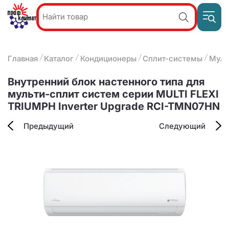
Пр
Акции и
звон
спецпредложения
ПН-П
8
Главная
Каталог
Кондиционеры
Сплит-системы
Муль
9:
О компании
2
(8412)
Наши услуги
Внутренний блок настенного типа для
25-
Оплата и доставка
мульти-сплит систем серии MULTI FLEXI
93-63
TRIUMPH Inverter Upgrade RCI-TMN07HN
Контакты
Предыдущий
Следующий