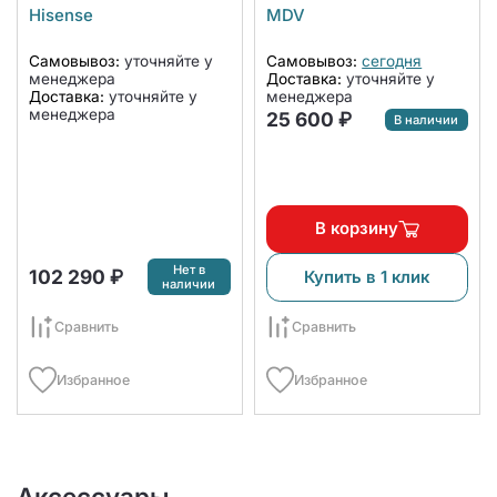
18HRFN8
Hisense
MDV
Самовывоз:
уточняйте у
Самовывоз:
сегодня
менеджера
Доставка:
уточняйте у
Доставка:
уточняйте у
менеджера
менеджера
25 600 ₽
В наличии
В корзину
Нет в
102 290 ₽
Купить в 1 клик
наличии
Сравнить
Сравнить
Избранное
Избранное
Аксессуары