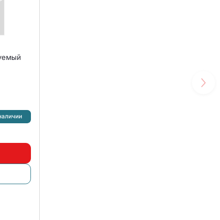
руемый
наличии