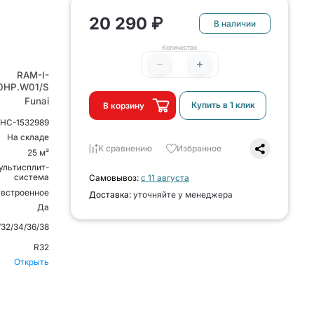
20 290 ₽
В наличии
Количество
RAM-I-
0HP.W01/S
Funai
Купить в 1 клик
В корзину
НС-1532989
На складе
К сравнению
Избранное
25 м²
ультисплит-
система
Самовывоз:
с 11 августа
 встроенное
Доставка:
уточняйте у менеджера
Да
/32/34/36/38
R32
Открыть