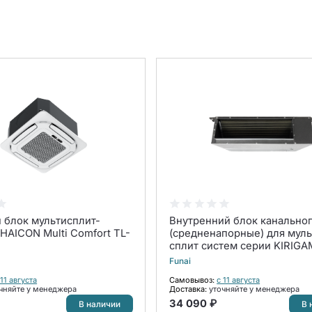
 блок мультисплит-
Внутренний блок канальног
HAICON Multi Comfort TL-
(средненапорные) для муль
сплит систем серии KIRIGA
Inverter RAM-I-KG35HP.D01
Funai
 11 августа
Самовывоз:
с 11 августа
чняйте у менеджера
Доставка:
уточняйте у менеджера
34 090 ₽
В наличии
В 