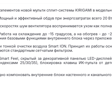
 элементов новой мульти сплит-системы KIRIGAMI в модельн
ощный и эффективный обдув при энергозатратах всего 20 Вт
х скоростях шум вентилятора воспринимается ухом как полна
абота на охлаждение до -15 градусов, а на обогрев - до -
ния базовыми функциями внутреннего блока через приложени
тонкой очистки воздуха Smart ION. Принцип их работы осн
аются стандартным сетчатым фильтром.
mart Feel, скрытый за декоративной панелью LED-дисплей,
индексами 25/30/35), блокировка клавиш ИК-пульта от де
но компоновать внутренние блоки настенного и канального 