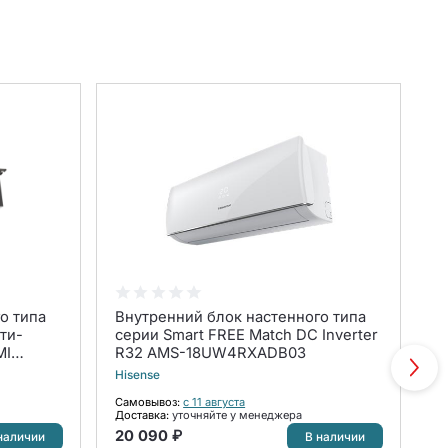
о типа
Внутренний блок настенного типа
В
ти-
серии Smart FREE Match DC Inverter
с
MI
R32 AMS-18UW4RXADB03
R
/S
Hisense
Hi
Самовывоз:
с 11 августа
С
Доставка:
уточняйте у менеджера
До
20 090 ₽
1
наличии
В наличии