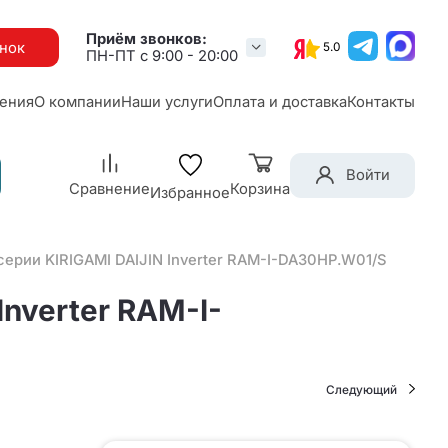
Приём звонков:
онок
5.0
ПН-ПТ с 9:00 - 20:00
ения
О компании
Наши услуги
Оплата и доставка
Контакты
Войти
Сравнение
Корзина
Избранное
серии KIRIGAMI DAIJIN Inverter RAM-I-DA30HP.W01/S
Inverter RAM-I-
Следующий