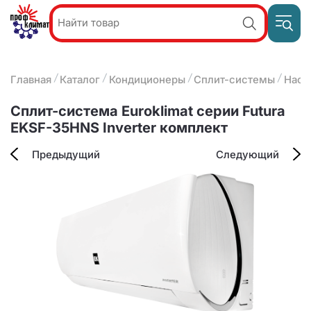
Пр
Акции и
звон
спецпредложения
ПН-П
8
Главная
Каталог
Кондиционеры
Сплит-системы
Наст
9:
О компании
2
(8412)
Наши услуги
Сплит-система Euroklimat cерии Futura
25-
Оплата и доставка
EKSF-35HNS Inverter комплект
93-63
Контакты
Предыдущий
Следующий