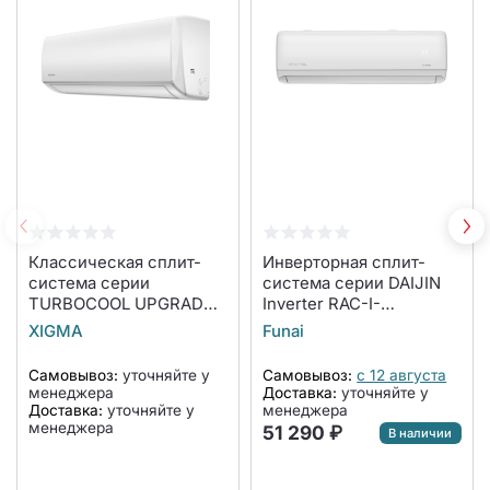
Классическая сплит-
Инверторная сплит-
система серии
система серии DAIJIN
TURBOCOOL UPGRADE
Inverter RAC-I-
2023 XG-TX21RHA
DA50HP.D01 (комплект)
XIGMA
Funai
(комплект)
Самовывоз:
уточняйте у
Самовывоз:
с 12 августа
менеджера
Доставка:
уточняйте у
Доставка:
уточняйте у
менеджера
менеджера
51 290 ₽
В наличии