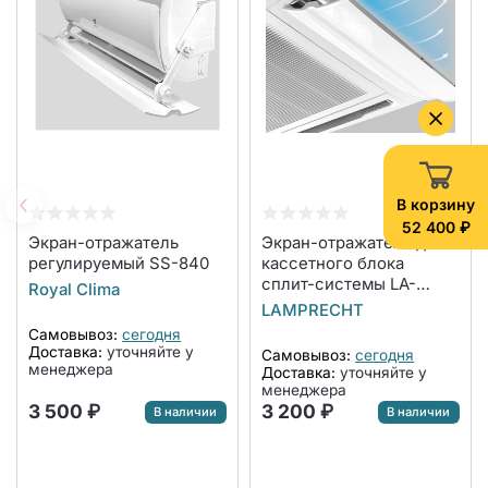
В корзину
52 400 ₽
Экран-отражатель
Экран-отражатель для
регулируемый SS-840
кассетного блока
сплит-системы LA-
Royal Clima
NW600-CA
LAMPRECHT
Самовывоз:
сегодня
Доставка:
уточняйте у
Самовывоз:
сегодня
менеджера
Доставка:
уточняйте у
менеджера
3 500 ₽
3 200 ₽
В наличии
В наличии