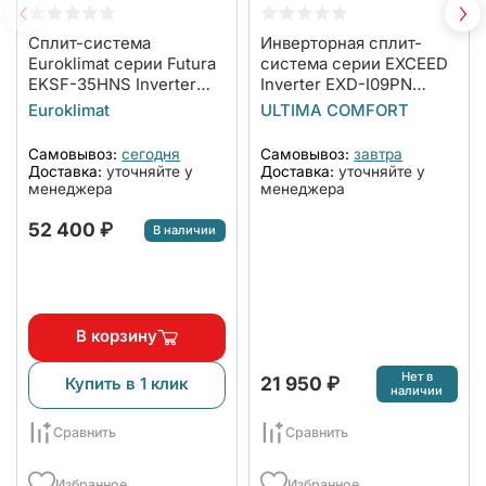
Сплит-система
Инверторная сплит-
Euroklimat серии Futura
система серии EXCEED
EKSF-35HNS Inverter
Inverter EXD-I09PN
комплект
(комплект)
Euroklimat
ULTIMA COMFORT
Самовывоз:
сегодня
Самовывоз:
завтра
Доставка:
уточняйте у
Доставка:
уточняйте у
менеджера
менеджера
52 400 ₽
В наличии
В корзину
Нет в
21 950 ₽
Купить в 1 клик
наличии
Сравнить
Сравнить
Избранное
Избранное