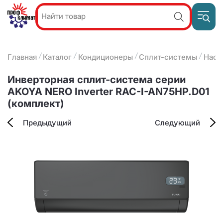
Пр
Акции и
звон
спецпредложения
ПН-П
8
Главная
Каталог
Кондиционеры
Сплит-системы
Наст
9:
О компании
2
(8412)
Наши услуги
Инверторная сплит-система серии
25-
Оплата и доставка
AKOYA NERO Inverter RAC-I-AN75HP.D01
93-63
(комплект)
Контакты
Предыдущий
Следующий