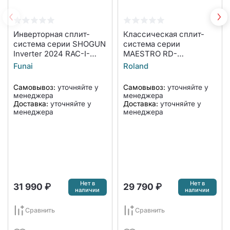
Инверторная сплит-
Классическая сплит-
система серии SHOGUN
система серии
Inverter 2024 RAC-I-
MAESTRO RD-
SG30HP.D02 (комплект)
MS12HSS/R1 (комплект)
Funai
Roland
Самовывоз:
уточняйте у
Самовывоз:
уточняйте у
менеджера
менеджера
Доставка:
уточняйте у
Доставка:
уточняйте у
менеджера
менеджера
Нет в
Нет в
31 990 ₽
29 790 ₽
наличии
наличии
Сравнить
Сравнить