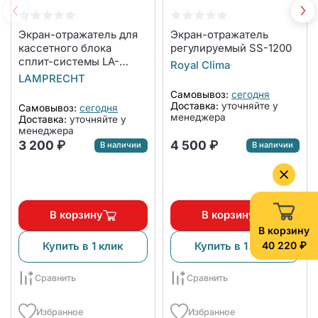
Экран-отражатель для
Экран-отражатель
кассетного блока
регулируемый SS-1200
сплит-системы LA-
Royal Clima
NW600-CA
LAMPRECHT
Самовывоз:
сегодня
Доставка:
уточняйте у
Самовывоз:
сегодня
менеджера
Доставка:
уточняйте у
менеджера
3 200 ₽
4 500 ₽
В наличии
В наличии
В корзину
В корзину
В корзину
40 220 ₽
Купить в 1 клик
Купить в 1 клик
Сравнить
Сравнить
Избранное
Избранное