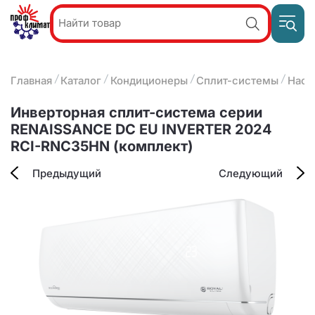
Пр
Акции и
звон
спецпредложения
ПН-П
8
Главная
Каталог
Кондиционеры
Сплит-системы
Наст
9:
О компании
2
(8412)
Наши услуги
Инверторная сплит-система серии
25-
Оплата и доставка
RENAISSANCE DC EU INVERTER 2024
93-63
RCI-RNС35HN (комплект)
Контакты
Предыдущий
Следующий