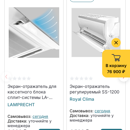
В корзину
76 900 ₽
Экран-отражатель для
Экран-отражатель
кассетного блока
регулируемый SS-1200
сплит-системы LA-
Royal Clima
NW600-CA
LAMPRECHT
Самовывоз:
сегодня
Доставка:
уточняйте у
Самовывоз:
сегодня
менеджера
Доставка:
уточняйте у
менеджера