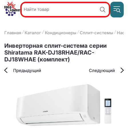
Пр
Акции и
звон
спецпредложения
ПН-П
8
Главная
Каталог
Кондиционеры
Сплит-системы
Наст
9:
О компании
2
(8412)
Наши услуги
Инверторная сплит-система серии
25-
Оплата и доставка
Shiratama RAK-DJ18RHAE/RAC-
93-63
DJ18WHAE (комплект)
Контакты
Предыдущий
Следующий