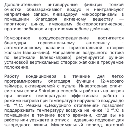
Дополнительные антивирусные фильтры тонкой
очистки обеззараживают воздух и нейтрализуют
неприятные запахи, ликвидируя микроорганизмы в
помещении благодаря активному веществу —
пиритиону цинка, имеющему бактериостатическое,
противогрибковое и противомикробное действие.
Комфортное воздухораспределение достигается
благодаря горизонтальному автосвингу -
автоматическому качанию горизонтальной створки
жалюзи (вверх-вниз). Направление воздушного потока
по вертикали (влево-вправо) регулируется ручной
установкой вертикальных створок жалюзи в требуемое
положение.
Работу кондиционера в течение дня легко
программировать благодаря функции 12-часовго
таймера, активируемой с пульта. Инверторные сплит-
системы серии Shiratama способны работать на нагрев
при низких температурах: эффективная работа в
режиме нагрева при температуре наружного воздуха до
–15 °\;C. Режим «Дежурного отопления» позволяет
поддерживать температуру воздуха не ниже 10 °\;C в
помещении в течение всего времени, когда вы на
работе или уезжаете в отпуск - идеально подходит для
загородного жилья. Максимальный период, который