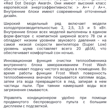
«Red Dot Design Award». Они имеют высокий класс
европейской энергоэффективности: > А++ / A++.
Внутренние блоки имеют современный отточенный
дизайн.
Широкий модельный ряд включает модели
холодопроизводительностью 2, 2,5, 3,5 и 5 кВт.
Внутренние блоки всех моделей выполнены в едином
форм-факторе с компактной шириной всего 78 см и
обладают низким уровнем звукового давления - на
самой низкой скорости вентилятора (Super Low)
уровень шума составляет всего 20 дБ(А), что
обеспечивает комфортный сон ночью.
Инновационная функция очистки теплообменника
внутреннего блока замораживанием Frost Wash
обеспечивает подачу чистого воздуха в помещение. Во
время работы функции Frost Wash поверхность
теплообменника вначале покрывается каплями воды,
затем эта вода превращается в лед, запирая в нем
частицы пыли. При таянии намерзшей воды все
загрязнения смываются.
Управлять кондиционером удобно при помощи
продвинутого беспроводного пульта с большим
дисплеем с подсветкой.