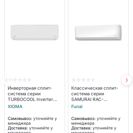
Инверторная сплит-
Классическая сплит-
система серии
система серии
TURBOCOOL Inverter
SAMURAI RAC-
2023 XGI-TX27RHA
SM35HP.D03 (комплект)
XIGMA
Funai
(комплект)
Самовывоз:
уточняйте у
Самовывоз:
уточняйте у
менеджера
менеджера
Доставка:
уточняйте у
Доставка:
уточняйте у
менеджера
менеджера