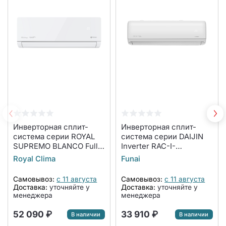
Инверторная сплит-
Инверторная сплит-
система серии ROYAL
система серии DAIJIN
SUPREMO BLANCO Full
Inverter RAC-I-
DC EU Inverter RCI-
DA30HP.D01 (комплект)
Royal Clima
Funai
RSB30HN (комплект)
Самовывоз:
с 11 августа
Самовывоз:
с 11 августа
Доставка:
уточняйте у
Доставка:
уточняйте у
менеджера
менеджера
52 090 ₽
33 910 ₽
В наличии
В наличии