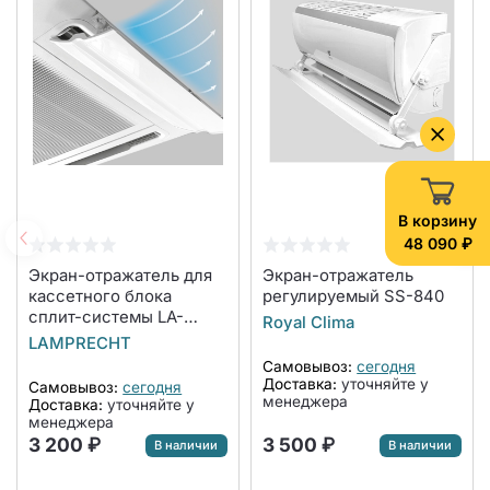
В корзину
48 090 ₽
Экран-отражатель для
Экран-отражатель
кассетного блока
регулируемый SS-840
сплит-системы LA-
Royal Clima
NW600-CA
LAMPRECHT
Самовывоз:
сегодня
Доставка:
уточняйте у
Самовывоз:
сегодня
менеджера
Доставка:
уточняйте у
менеджера
3 200 ₽
3 500 ₽
В наличии
В наличии