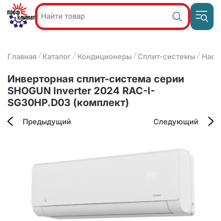
Пр
Акции и
звон
спецпредложения
ПН-П
8
Главная
Каталог
Кондиционеры
Сплит-системы
Наст
9:
О компании
2
(8412)
Наши услуги
Инверторная сплит-система серии
25-
Оплата и доставка
SHOGUN Inverter 2024 RAC-I-
93-63
SG30HP.D03 (комплект)
Контакты
Предыдущий
Следующий