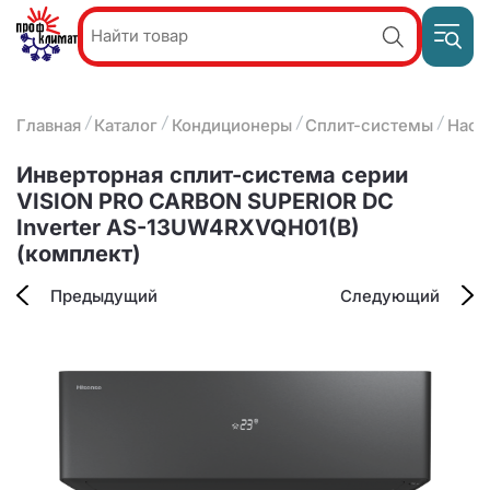
Пр
Акции и
звон
спецпредложения
ПН-П
8
Главная
Каталог
Кондиционеры
Сплит-системы
Наст
9:
О компании
2
(8412)
Наши услуги
Инверторная сплит-система серии
25-
Оплата и доставка
VISION PRO CARBON SUPERIOR DC
93-63
Inverter AS-13UW4RXVQH01(B)
Контакты
(комплект)
Предыдущий
Следующий