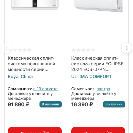
Классическая сплит-
Классическая сплит-
система повышенной
система серии ECLIPSE
мощности серии
2024 ECS-07PN
GRANDE RC-GDB90HN
(комплект)
Royal Clima
ULTIMA COMFORT
(комплект)
Самовывоз:
с 13 августа
Самовывоз:
завтра
Доставка:
уточняйте у
Доставка:
уточняйте у
менеджера
менеджера
91 890 ₽
16 390 ₽
В наличии
В наличии