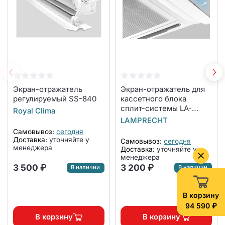
Экран-отражатель
Экран-отражатель для
регулируемый SS-840
кассетного блока
сплит-системы LA-
Royal Clima
NW600-CA
LAMPRECHT
Самовывоз:
сегодня
Доставка:
уточняйте у
Самовывоз:
сегодня
менеджера
Доставка:
уточняйте у
менеджера
3 500 ₽
3 200 ₽
В наличии
В наличии
В корзину
94 590 ₽
В корзину
В корзину