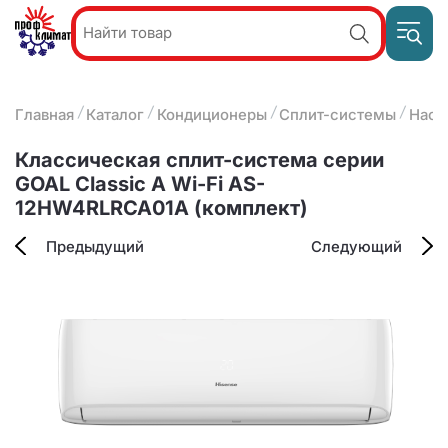
Пр
Акции и
звон
спецпредложения
ПН-П
8
Главная
Каталог
Кондиционеры
Сплит-системы
Наст
9:
О компании
2
(8412)
Наши услуги
Классическая сплит-система серии
25-
Оплата и доставка
GOAL Classic A Wi-Fi AS-
93-63
12HW4RLRCA01A (комплект)
Контакты
Предыдущий
Следующий