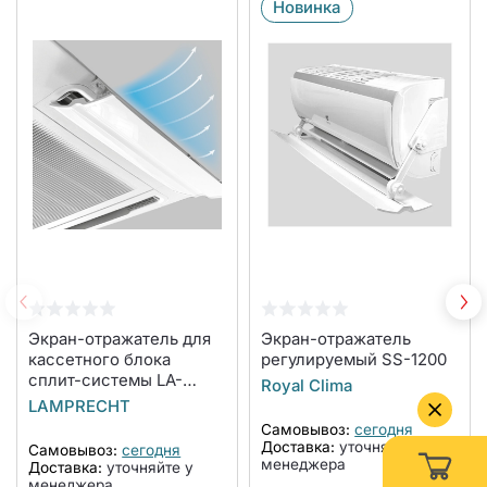
Новинка
Экран-отражатель для
Экран-отражатель
кассетного блока
регулируемый SS-1200
сплит-системы LA-
Royal Clima
NW600-CA
LAMPRECHT
Самовывоз:
сегодня
Доставка:
уточняйте у
Самовывоз:
сегодня
менеджера
Доставка:
уточняйте у
менеджера