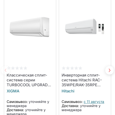
Классическая сплит-
Инверторная сплит-
система серии
система Hitachi RAC-
TURBOCOOL UPGRADE
35WPE/RAK-35RPE
2023 XG-TX35RHA
серия SENDO
XIGMA
Hitachi
(комплект)
Самовывоз:
уточняйте у
Самовывоз:
с 11 августа
менеджера
Доставка:
уточняйте у
Доставка:
уточняйте у
менеджера
менеджера