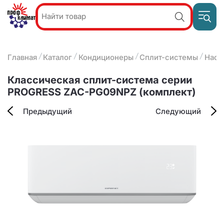
Пр
Акции и
звон
спецпредложения
ПН-П
8
Главная
Каталог
Кондиционеры
Сплит-системы
Наст
9:
О компании
2
(8412)
Наши услуги
Классическая сплит-система серии
25-
Оплата и доставка
PROGRESS ZAC-PG09NPZ (комплект)
93-63
Контакты
Предыдущий
Следующий