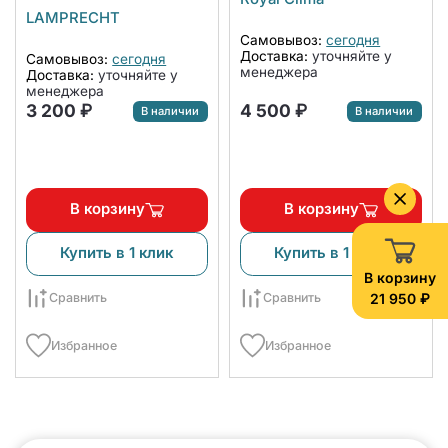
NW600-CA
LAMPRECHT
Самовывоз:
сегодня
Доставка:
уточняйте у
Самовывоз:
сегодня
менеджера
Доставка:
уточняйте у
менеджера
3 200 ₽
4 500 ₽
В наличии
В наличии
В корзину
В корзину
Купить в 1 клик
Купить в 1 клик
В корзину
21 950 ₽
Сравнить
Сравнить
Избранное
Избранное