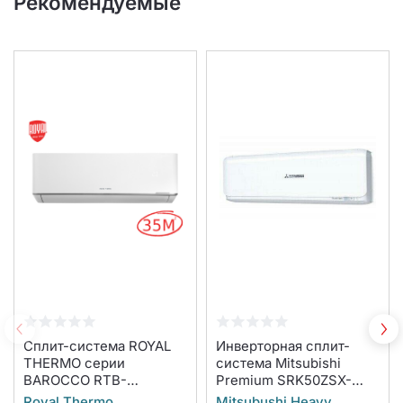
Рекомендуемые
Сплит-система ROYAL
Инверторная сплит-
THERMO серии
система Mitsubishi
BAROCCO RTB-
Premium SRK50ZSX-
12HN8_V2 комплект
WB/SRC50ZSX-W
Royal Thermo
Mitsubushi Heavy