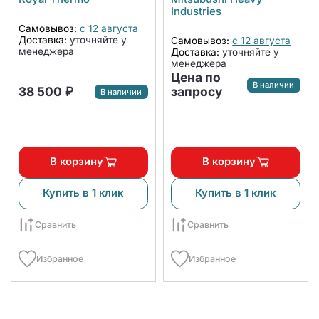
(contrast)
Industries
Самовывоз:
с 12 августа
Доставка:
уточняйте у
Самовывоз:
с 12 августа
менеджера
Доставка:
уточняйте у
менеджера
Цена по
В наличии
38 500 ₽
запросу
В наличии
В корзину
В корзину
Купить в 1 клик
Купить в 1 клик
Сравнить
Сравнить
Избранное
Избранное