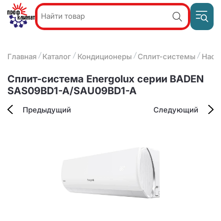
Пр
Акции и
звон
спецпредложения
ПН-П
8
Главная
Каталог
Кондиционеры
Сплит-системы
Наст
9:
О компании
2
(8412)
Наши услуги
Сплит-система Energolux серии BADEN
25-
Оплата и доставка
SAS09BD1-A/SAU09BD1-A
93-63
Контакты
Предыдущий
Следующий