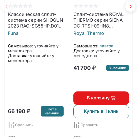
Классическая сплит-
Сплит-система ROYAL
система серии SHOGUN
THERMO серии SIENA
2023 RAC-SG55HP.D01
DC RTSI-09HN8
(комплект)
комплект
Funai
Royal Thermo
Самовывоз:
уточняйте у
Самовывоз:
завтра
менеджера
Доставка:
уточняйте у
Доставка:
уточняйте у
менеджера
менеджера
41 700 ₽
В наличии
В корзину
Нет в
66 190 ₽
Купить в 1 клик
наличии
Сравнить
Сравнить