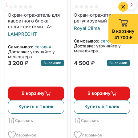
Экран-отражатель для
Экран-отражатель
кассетного блока
регулируемый SS-1200
сплит-системы LA-
Royal Clima
В корзину
NW600-CA
LAMPRECHT
41 700 ₽
Самовывоз:
сегодня
Доставка:
уточняйте у
Самовывоз:
сегодня
менеджера
Доставка:
уточняйте у
менеджера
3 200 ₽
4 500 ₽
В наличии
В наличии
В корзину
В корзину
Купить в 1 клик
Купить в 1 клик
Сравнить
Сравнить
Избранное
Избранное