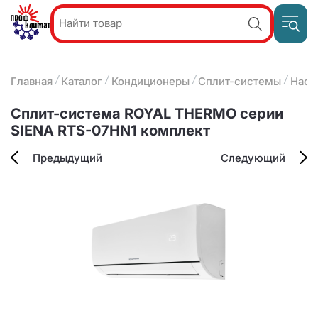
Пр
Акции и
звон
спецпредложения
ПН-П
8
Главная
Каталог
Кондиционеры
Сплит-системы
Наст
9:
О компании
2
(8412)
Наши услуги
Сплит-система ROYAL THERMO серии
25-
Оплата и доставка
SIENA RTS-07HN1 комплект
93-63
Контакты
Предыдущий
Следующий