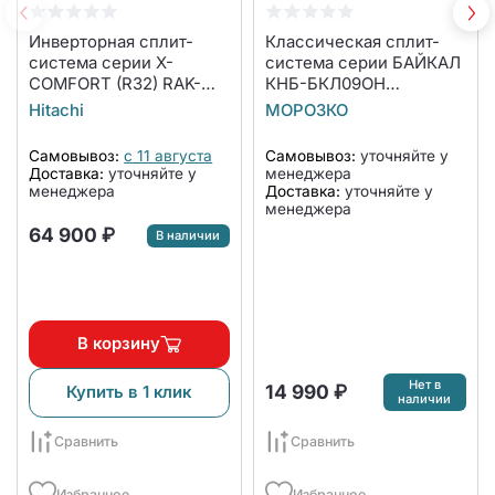
Инверторная сплит-
Классическая сплит-
система серии X-
система серии БАЙКАЛ
COMFORT (R32) RAK-
КНБ-БКЛ09ОН
25REF/RAC-25WEF
(комплект)
Hitachi
МОРОЗКО
(комплект)
Самовывоз:
с 11 августа
Самовывоз:
уточняйте у
Доставка:
уточняйте у
менеджера
менеджера
Доставка:
уточняйте у
менеджера
64 900 ₽
В наличии
В корзину
Нет в
14 990 ₽
Купить в 1 клик
наличии
Сравнить
Сравнить
Избранное
Избранное