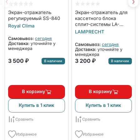
Экран-отражатель
Экран-отражатель для
регулируемый SS-840
кассетного блока
сплит-системы LA-
Royal Clima
NW600-CA
LAMPRECHT
Самовывоз:
сегодня
Доставка:
уточняйте у
Самовывоз:
сегодня
менеджера
Доставка:
уточняйте у
менеджера
3 500 ₽
3 200 ₽
В наличии
В наличии
В корзину
В корзину
Купить в 1 клик
Купить в 1 клик
Сравнить
Сравнить
Избранное
Избранное